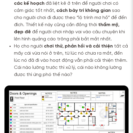
các kế hoạch
đã liệt kê ở trên để người chơi có
cảm giác tốt nhất,
cách bày trí không gian
sao
cho người chơi đi được theo “lộ trình mơ hồ” để đến
đích. Thiết kế này cũng cần đồng thời
thẩm mỹ,
đẹp đẽ
để người chơi nhập vai vào câu chuyện khi
lên hình quảng cáo trông phải bắt mắt nhất.
Họ cho người
chơi thử, phản hồi và cải thiện
tất cả
mấy cái vừa nói ở trên, từ lúc nó chưa ra mắt, đến
lúc nó đã đi vào hoạt động vẫn phải cải thiện thêm.
Cái nào lường trước thì xử lý, cái nào không lường
được thì ứng phó thế nào?