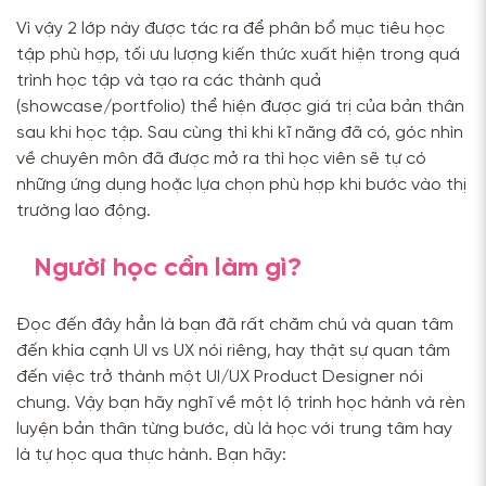
Vì vậy 2 lớp này được tác ra để phân bổ mục tiêu học
tập phù hợp, tối ưu lượng kiến thức xuất hiện trong quá
trình học tập và tạo ra các thành quả
(showcase/portfolio) thể hiện được giá trị của bản thân
sau khi học tập. Sau cùng thì khi kĩ năng đã có, góc nhìn
về chuyên môn đã được mở ra thì học viên sẽ tự có
những ứng dụng hoặc lựa chọn phù hợp khi bước vào thị
trường lao động.
Người học cần làm gì?
Đọc đến đây hẳn là bạn đã rất chăm chú và quan tâm
đến khía cạnh UI vs UX nói riêng, hay thật sự quan tâm
đến việc trở thành một UI/UX Product Designer nói
chung. Vậy bạn hãy nghĩ về một lộ trình học hành và rèn
luyện bản thân từng bước, dù là học với trung tâm hay
là tự học qua thực hành. Bạn hãy: