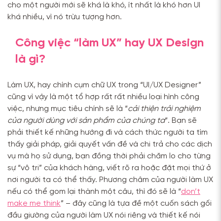
cho một người mới sẽ khá là khó, ít nhất là khó hơn UI
khá nhiều, vì nó trừu tượng hơn.
Công việc “làm UX” hay UX Design
là gì?
Làm UX, hay chính cụm chữ UX trong “UI/UX Designer”
cũng vì vậy là một tổ hợp rất rất nhiều loại hình công
việc, nhưng mục tiêu chính sẽ là “
cải thiện trải nghiệm
của người dùng với sản phẩm của chúng ta
“. Bạn sẽ
phải thiết kế những hướng đi và cách thức người ta tìm
thấy giải pháp, giải quyết vấn đề và chi trả cho các dịch
vụ mà họ sử dụng, bạn đồng thời phải chăm lo cho từng
sự “vô tri” của khách hàng, viết rõ ra hoặc đặt mọi thứ ở
nơi người ta có thể thấy. Phương châm của người làm UX
nếu có thể gom lại thành một câu, thì đó sẽ là “
don’t
make me think
” – đây cũng là tựa đề một cuốn sách gối
đầu giường của người làm UX nói riêng và thiết kế nói