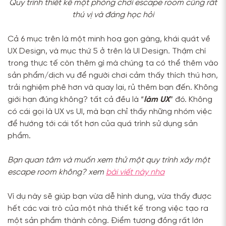
Quy trình thiết kế một phòng chơi escape room cũng rất
thú vị và đáng học hỏi
Cả 6 mục trên là một minh hoạ gọn gàng, khái quát về
UX Design, và mục thứ 5 ở trên là UI Design. Thậm chí
trong thực tế còn thêm gì mà chúng ta có thể thêm vào
sản phẩm/dịch vụ để người chơi cảm thấy thích thú hơn,
trải nghiệm phê hơn và quay lại, rủ thêm bạn đến. Không
giới hạn đúng không? tất cả đều là “
làm UX
” đó. Không
có cái gọi là UX vs UI, mà bạn chỉ thấy những nhóm việc
để hướng tới cái tốt hơn của quá trình sử dụng sản
phẩm.
Bạn quan tâm và muốn xem thử một quy trình xây một
escape room không? xem
bài viết này nha
Ví dụ này sẽ giúp bạn vừa dễ hình dung, vừa thấy được
hết các vai trò của một nhà thiết kế trong việc tạo ra
một sản phẩm thành công. Điểm tương đồng rất lớn