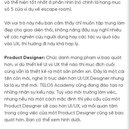
và thể hiện tốt nhất ở phần nhìn (nó chính là hạng mục
số 5 của ví dụ về escape room).
Với vai trò này nếu bạn cảm thấy chỉ muốn tập trung làm
đẹp cho giao diện thôi, không nặng đầu suy nghĩ nhiều
về các nghiên cứu người dùng hay các tác vụ quá sâu
vào UX, thì hướng đi này khá hợp lý.
Product Designer:
Chức danh mang phạm vi bao quát
hơn, vì dù thiết kế UI vs UX thế nào thì mục đích cuối
cùng vẫn là thiết kế ra một sản phẩm xịn. Đây là một cái
tên còn mới, nghe ít trực diện hơn UI/UX Designer nhưng
lại là xu thế mới. TELOS Academy cũng đang đào tạo ra
những nhân sự kiểu này. Tuỳ vào môi trường làm việc,
nhưng nếu nói một cách mặc định thì yêu cầu của một
Product Designer sẽ cao hơn UI/UX, và mối quan tâm
trong công việc của một Product Designer cũng sẽ bao
quát hơn. Bạn có thể xem hình dưới.