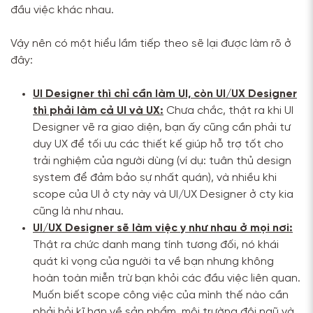
đầu việc khác nhau.
Vậy nên có một hiểu lầm tiếp theo sẽ lại được làm rõ ở
đây:
UI Designer thì chỉ cần làm UI, còn UI/UX Designer
thì phải làm cả UI và UX:
Chưa chắc, thật ra khi UI
Designer vẽ ra giao diện, bạn ấy cũng cần phải tư
duy UX để tối ưu các thiết kế giúp hỗ trợ tốt cho
trải nghiệm của người dùng (ví dụ: tuân thủ design
system để đảm bảo sự nhất quán), và nhiều khi
scope của UI ở cty này và UI/UX Designer ở cty kia
cũng là như nhau.
UI/UX Designer sẽ làm việc y như nhau ở mọi nơi:
Thật ra chức danh mang tính tương đối, nó khái
quát kì vọng của người ta về bạn nhưng không
hoàn toàn miễn trừ bạn khỏi các đầu việc liên quan.
Muốn biết scope công việc của mình thế nào cần
phải hỏi kĩ hơn về sản phẩm, môi trường đội ngũ và