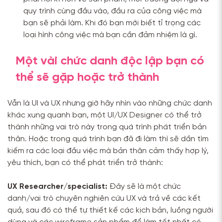
quy trình cùng đầu vào, đầu ra của công việc mà
bạn sẽ phải làm. Khi đó bạn mới biết tỉ trọng các
loại hình công việc mà bạn cần đảm nhiệm là gì.
Một vài chức danh độc lập bạn có
thể sẽ gặp hoặc trở thành
Vẫn là UI và UX nhưng giờ hãy nhìn vào những chức danh
khác xung quanh bạn, một UI/UX Designer có thể trở
thành những vai trò này trong quá trình phát triển bản
thân. Hoặc trong quá trình bạn đã đi làm thì sẽ dần tìm
kiếm ra các loại đầu việc mà bản thân cảm thấy hợp lý,
yêu thích, bạn có thể phát triển trở thành:
UX Researcher/specialist:
Đây sẽ là một chức
danh/vai trò chuyên nghiên cứu UX và trả về các kết
quả, sau đó có thể tự thiết kế các kịch bản, luồng người