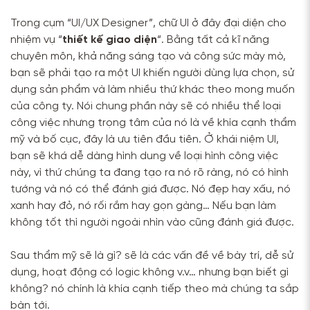
Trong cụm “UI/UX Designer”, chữ UI ở đây đại diện cho
nhiệm vụ “
thiết kế giao diện
“. Bằng tất cả kĩ năng
chuyên môn, khả năng sáng tạo và công sức mày mò,
bạn sẽ phải tạo ra một UI khiến người dùng lựa chọn, sử
dụng sản phẩm và làm nhiều thứ khác theo mong muốn
của công ty. Nói chung phần này sẽ có nhiều thể loại
công việc nhưng trọng tâm của nó là về khía cạnh thẩm
mỹ và bố cục, đây là ưu tiên đầu tiên. Ở khái niệm UI,
bạn sẽ khá dễ dàng hình dung về loại hình công việc
này, vì thứ chúng ta đang tạo ra nó rõ ràng, nó có hình
tướng và nó có thể đánh giá được. Nó đẹp hay xấu, nó
xanh hay đỏ, nó rối rắm hay gọn gàng… Nếu bạn làm
không tốt thì người ngoài nhìn vào cũng đánh giá được.
Sau thẩm mỹ sẽ là gì? sẽ là các vấn đề về bày trí, dễ sử
dụng, hoạt động có logic không v.v… nhưng bạn biết gì
không? nó chính là khía cạnh tiếp theo mà chúng ta sắp
bàn tới.