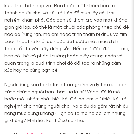
kiểu trò chơi nhập vai. Bạn hoặc một nhóm bạn trở
thành người chơi và sẽ trả tiền để mua lấy cái trải
nghiệm khám phá. Các bạn sẽ tham gia vào một không
gian giả lập, có thể là một chuỗi các phòng theo chủ đề
nào đó (rùng rợn, ma ám hoặc trinh thám bí ẩn…), và tìm
cách thoát ra khỏi đó hoặc đạt được một mục đích
theo cốt truyện xây dựng sẵn. Nếu phá đảo được game,
bạn có thể có phần thưởng hoặc giấy chứng nhận và
quan trọng là quá trình chơi đó đã tạo ra những cảm
xúc hay ho cùng bạn bè.
Người đứng sau hành trình trải nghiệm và lý thú của bạn
cùng những người bạn thân kia là ai? Vâng, đó là một
hoặc một nhóm nhà thiết kế. Cái họ làm là “thiết kế trải
nghiệm” cho những người chơi, và điều đó gồm rất nhiều
hạng mục đúng không? Bạn có tò mò họ đã làm những
gì không? Mình liệt kê thử sơ sơ nha: