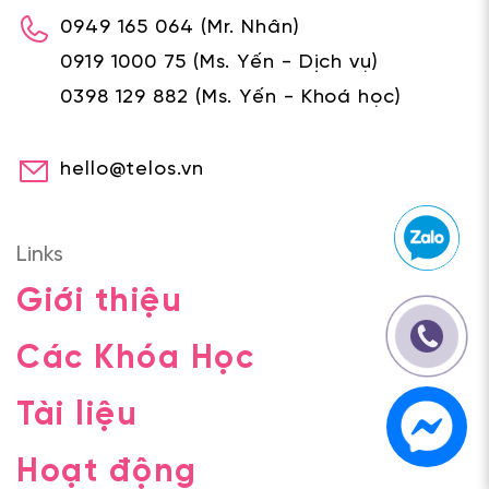
0949 165 064
(Mr. Nhân)
0919 1000 75
(Ms. Yến - Dịch vụ)
0398 129 882
(Ms. Yến - Khoá học)
hello@telos.vn
Links
Giới thiệu
Các Khóa Học
Tài liệu
Hoạt động