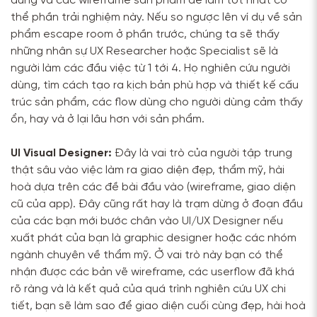
dùng và các wireframe sản phẩm để làm tốt nhất có
thể phần trải nghiệm này. Nếu so ngược lên ví dụ về sản
phẩm escape room ở phần trước, chúng ta sẽ thấy
những nhân sự UX Researcher hoặc Specialist sẽ là
người làm các đầu việc từ 1 tới 4. Họ nghiên cứu người
dùng, tìm cách tạo ra kịch bản phù hợp và thiết kế cấu
trúc sản phẩm, các flow dùng cho người dùng cảm thấy
ổn, hay và ở lại lâu hơn với sản phẩm.
UI Visual Designer:
Đây là vai trò của người tập trung
thật sâu vào việc làm ra giao diện đẹp, thẩm mỹ, hài
hoà dựa trên các đề bài đầu vào (wireframe, giao diện
cũ của app). Đây cũng rất hay là trạm dừng ở đoạn đầu
của các bạn mới bước chân vào UI/UX Designer nếu
xuất phát của bạn là graphic designer hoặc các nhóm
ngành chuyên về thẩm mỹ. Ở vai trò này bạn có thể
nhận được các bản vẽ wireframe, các userflow đã khá
rõ ràng và là kết quả của quá trình nghiên cứu UX chi
tiết, bạn sẽ làm sao để giao diện cuối cùng đẹp, hài hoà