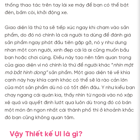
thống thao tác trên tay lái xe máy để bạn có thể bật
đèn, bấm còi, khởi động xe.
Giao diện là thứ ta sẽ tiếp xúc ngay khi chạm vào sản
phẩm, do đó nó chính là cái người ta dùng để đánh giá
sản phẩm ngay phát đầu tiên gặp gỡ, nó y như dung
nhan một con người, xinh đẹp cái là ai cũng muốn bầu
bạn hoặc chơi cùng. Điều này tạo nên tầm quan trọng
của giao diện vì nó chính là thứ để người khác “
nhìn mặt
mà bắt hình dong”
sản phẩm. Một giao diện tệ về khía
cạnh này hay khía cạnh khác có thể sẽ là rào cản lớn
của một sản phẩm dù nó có tốt đến đâu. Y như kiểu bạn
chạy ngang cái quán kia, thấy nhìn từ ngoài vào nó xập
xệ quá và quyết định lướt qua luôn dù trong đó có bán
một món ăn ngon nhất cái thành phố thì ở khoảnh khắc
đó bạn cũng không quan tâm.
Vậy Thiết kế UI là gì?