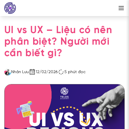
UI vs UX – Liệu có nên
phân biệt? Người mới
cần biết gì?
Nhân Lưu
12/02/2026
5 phút đọc