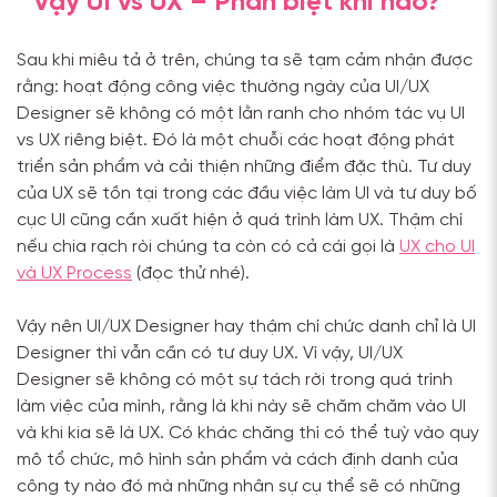
vậy UI vs UX – Phân biệt khi nào?
Sau khi miêu tả ở trên, chúng ta sẽ tạm cảm nhận được
rằng: hoạt động công việc thường ngày của UI/UX
Designer sẽ không có một lằn ranh cho nhóm tác vụ UI
vs UX riêng biệt. Đó là một chuỗi các hoạt động phát
triển sản phẩm và cải thiện những điểm đặc thù. Tư duy
của UX sẽ tồn tại trong các đầu việc làm UI và tư duy bố
cục UI cũng cần xuất hiện ở quá trình làm UX. Thậm chí
nếu chia rạch ròi chúng ta còn có cả cái gọi là
UX cho UI
và UX Process
(đọc thử nhé).
Vậy nên UI/UX Designer hay thậm chí chức danh chỉ là UI
Designer thì vẫn cần có tư duy UX. Vì vậy, UI/UX
Designer sẽ không có một sự tách rời trong quá trình
làm việc của mình, rằng là khi này sẽ chăm chăm vào UI
và khi kia sẽ là UX. Có khác chăng thì có thể tuỳ vào quy
mô tổ chức, mô hình sản phẩm và cách định danh của
công ty nào đó mà những nhân sự cụ thể sẽ có những