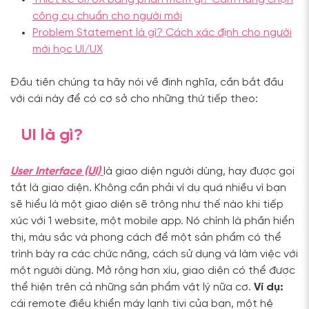
công cụ chuẩn cho người mới
Problem Statement là gì? Cách xác định cho người
mới học UI/UX
Đầu tiên chúng ta hãy nói về định nghĩa, cần bắt đầu
với cái này để có cơ sở cho những thứ tiếp theo:
UI là gì?
User Interface (UI)
là giao diện người dùng, hay được gọi
tắt là giao diện. Không cần phải ví dụ quá nhiều vì bạn
sẽ hiểu là một giao diện sẽ trông như thế nào khi tiếp
xúc với 1 website, một mobile app. Nó chính là phần hiển
thị, màu sắc và phong cách để một sản phẩm có thể
trình bày ra các chức năng, cách sử dụng và làm việc với
một người dùng. Mở rộng hơn xíu, giao diện có thể được
thể hiện trên cả những sản phẩm vật lý nữa cơ.
Ví dụ:
cái remote điều khiển máy lạnh tivi của bạn, một hệ