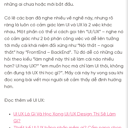
những ai chưa hoặc mới bắt đầu.
Có lẽ các bạn đã nghe nhiều về nghề này, nhưng rõ
ràng là luôn có cảm giác làm UI và UX là 2 việc khác
nhau. Một phần có thể vì cách gọi tên “UI/UX” – nghe nó
có cảm giác như 2 bộ phận công việc và dễ liên tưởng
tới mấy cái khái niệm đối xứng như “Nội thất – ngoại
thất” hay “FrontEnd – BackEnd”. Từ đó dễ có những câu
hỏi theo kiểu “làm nghề này thì sẽ làm cái nào nhiều
hơn? UI hay UX?” “em muốn học mà chỉ làm UI thôi, không
cần đụng tới UX thì học gì?”. Mấy cái này hy vọng sau khi
đọc xong bài viết mọi người sẽ cảm thấy dễ định hướng
hơn.
Đọc thêm về UI UX:
UI UX Là Gì Và Học Xong UI/UX Design Thì Sẽ Làm
Gì?
Thiết kế UI/UX bằng phần mềm gì? Cẩm nang chọn