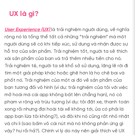
UX là gì?
User Experience (UX)
là trải nghiệm người dùng, về nghĩa
rộng nó là tổng thể tất cả những “trải nghiệm” mà một
người dùng sẽ có khi tiếp xúc, sử dụng và nhận được sự
hỗ trợ của sản phẩm. Trải nghiệm tốt, người ta sẽ thích
xài sản phẩm của bạn và trả thêm nhiều tiền cho nó.
Trải nghiệm tệ, người ta sẽ khổ sở sử dụng, lặng lẽ rời đi
tìm một giải pháp khác hoặc ghê hơn là họ chê bai và
phốt nó. Trải nghiệm của một ai đó về sản phẩm của
bạn tương đối vô hình (ví dụ: trải nghiệm của tôi với việc
mở hoài mà cái app không bật lên chẳng hạn), nó có
phạm vi rộng và trừu tượng (ví dụ: tôi đặt xe, thanh toán
xong rồi nhưng đợi hoài tài xế không tới, ủa có phải là
app bạn lừa tôi không?), và đôi khi nó cũng rất nhỏ nhặt
và chi li (sao bấm vô cái nút mà nó không phản ứng gì
vậy? hư rồi hả?). Chính vì lý do này nên giải thích về UX