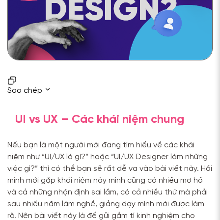
Sao chép
UI vs UX – Các khái niệm chung
Nếu bạn là một người mới đang tìm hiểu về các khái
niệm như “UI/UX là gì?” hoặc “UI/UX Designer làm những
việc gì?” thì có thể bạn sẽ rất dễ va vào bài viết này. Hồi
mình mới gặp khái niệm này mình cũng có nhiều mơ hồ
và cả những nhận định sai lầm, có cả nhiều thứ mà phải
sau nhiều năm làm nghề, giảng dạy mình mới được làm
rõ. Nên bài viết này là để gửi gắm tí kinh nghiệm cho