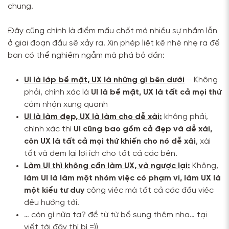
chung.
Đây cũng chính là điểm mấu chốt mà nhiều sự nhầm lẫn
ở giai đoạn đầu sẽ xảy ra. Xin phép liệt kê nhè nhẹ ra để
bạn có thể nghiềm ngẫm mà phá bỏ dần:
UI là lớp bề mặt, UX là những gì bên dưới
– Không
phải, chính xác là
UI là bề mặt, UX là tất cả mọi thứ
cảm nhận xung quanh
UI là làm đẹp, UX là làm cho dễ xài:
không phải,
chính xác thì
UI cũng bao gồm cả đẹp và dễ xài,
còn UX là tất cả mọi thứ khiến cho nó dễ xài
, xài
tốt và đem lại lợi ích cho tất cả các bên.
Làm UI thì không cần làm UX, và ngược lại:
Không,
làm UI là làm một nhóm việc có phạm vi, làm UX là
một kiểu tư duy
công việc mà tất cả các đầu việc
đều hướng tới.
… còn gì nữa ta? để từ từ bổ sung thêm nha… tại
viết tới đây thì bí =))