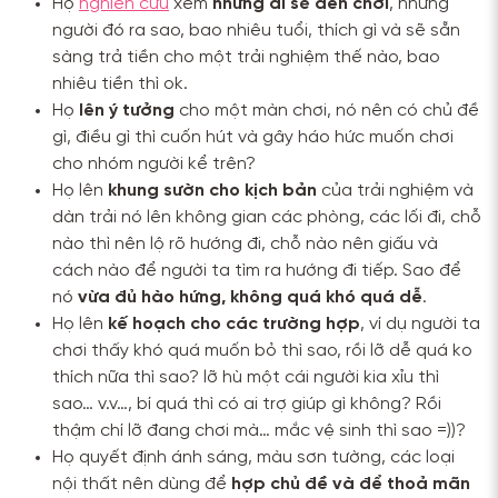
Họ
nghiên cứu
xem
những ai sẽ đến chơi
, những
người đó ra sao, bao nhiêu tuổi, thích gì và sẽ sẵn
sàng trả tiền cho một trải nghiệm thế nào, bao
nhiêu tiền thì ok.
Họ
lên ý tưởng
cho một màn chơi, nó nên có chủ đề
gì, điều gì thì cuốn hút và gây háo hức muốn chơi
cho nhóm người kể trên?
Họ lên
khung sườn cho kịch bản
của trải nghiệm và
dàn trải nó lên không gian các phòng, các lối đi, chỗ
nào thì nên lộ rõ hướng đi, chỗ nào nên giấu và
cách nào để người ta tìm ra hướng đi tiếp. Sao để
nó
vừa đủ hào hứng, không quá khó quá dễ
.
Họ lên
kế hoạch cho các trường hợp
, ví dụ người ta
chơi thấy khó quá muốn bỏ thì sao, rồi lỡ dễ quá ko
thích nữa thì sao? lỡ hù một cái người kia xỉu thì
sao… v.v…, bí quá thì có ai trợ giúp gì không? Rồi
thậm chí lỡ đang chơi mà… mắc vệ sinh thì sao =))?
Họ quyết định ánh sáng, màu sơn tường, các loại
nội thất nên dùng để
hợp chủ đề và để thoả mãn