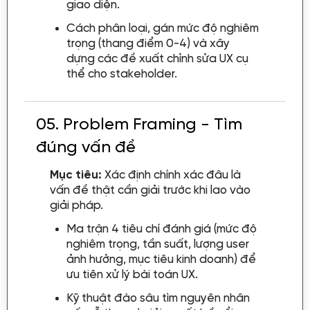
giao diện.
Cách phân loại, gán mức độ nghiêm
trọng (thang điểm 0-4) và xây
dựng các đề xuất chỉnh sửa UX cụ
thể cho stakeholder.
05.
Problem Framing - Tìm
đúng vấn đề
Mục tiêu:
Xác định chính xác đâu là
vấn đề thật cần giải trước khi lao vào
giải pháp.
Ma trận 4 tiêu chí đánh giá (mức độ
nghiêm trọng, tần suất, lượng user
ảnh hưởng, mục tiêu kinh doanh) để
ưu tiên xử lý bài toán UX.
Kỹ thuật đào sâu tìm nguyên nhân