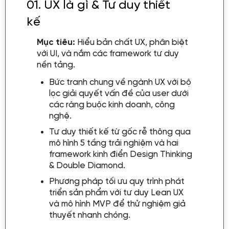
01.
UX là gì & Tư duy thiết
kế
Mục tiêu:
Hiểu bản chất UX, phân biệt
với UI, và nắm các framework tư duy
nền tảng.
Bức tranh chung về ngành UX với bộ
lọc giải quyết vấn đề của user dưới
các ràng buộc kinh doanh, công
nghệ.
Tư duy thiết kế từ gốc rễ thông qua
mô hình 5 tầng trải nghiệm và hai
framework kinh điển Design Thinking
& Double Diamond.
Phương pháp tối ưu quy trình phát
triển sản phẩm với tư duy Lean UX
và mô hình MVP để thử nghiệm giả
thuyết nhanh chóng.