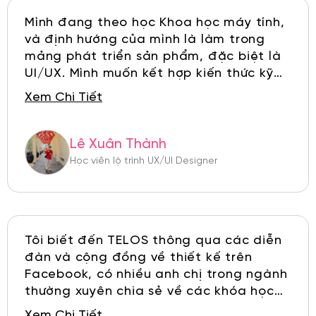
Mình đang theo học Khoa học máy tính,
và định hướng của mình là làm trong
mảng phát triển sản phẩm, đặc biệt là
UI/UX. Mình muốn kết hợp kiến thức kỹ
thuật với khả năng thiết kế để xây dựng
Xem Chi Tiết
những sản phẩm công nghệ vừa hiệu
quả, vừa dễ sử dụng cho mọi người. Mình
thấy hài lòng nhất với môi trường học
Lê Xuân Thành
tập tại TELOS: giảng viên nhiệt tình,
Học viên lộ trình UX/UI Designer
kiến thức được hệ thống dễ hiểu và có
nhiều bài tập thực hành sát với thực tế.
Sau khóa học, mình đã tự tin hơn trong
việc thiết kế UI/UX và biết cách tư duy
Tôi biết đến TELOS thông qua các diễn
sản phẩm rõ ràng. Trộm vía, mình còn
đàn và cộng đồng về thiết kế trên
được chọn là học viên xuất sắc của
Facebook, có nhiều anh chị trong ngành
khóa Tư duy Figma, điều này khiến mình
thường xuyên chia sẻ về các khóa học
rất tự hào.
chất lượng. Yếu tố chính khiến tôi quyết
Xem Chi Tiết