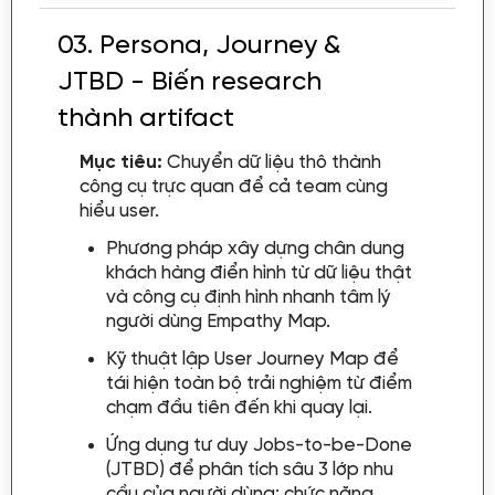
03.
Persona, Journey &
JTBD - Biến research
thành artifact
Mục tiêu:
Chuyển dữ liệu thô thành
công cụ trực quan để cả team cùng
hiểu user.
Phương pháp xây dựng chân dung
khách hàng điển hình từ dữ liệu thật
và công cụ định hình nhanh tâm lý
người dùng Empathy Map.
Kỹ thuật lập User Journey Map để
tái hiện toàn bộ trải nghiệm từ điểm
chạm đầu tiên đến khi quay lại.
Ứng dụng tư duy Jobs-to-be-Done
(JTBD) để phân tích sâu 3 lớp nhu
cầu của người dùng: chức năng,