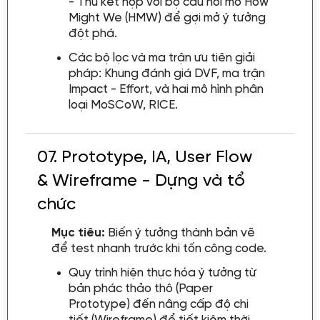
- Thu kết hợp với bộ câu hỏi mở How
Might We (HMW) để gợi mở ý tưởng
đột phá.
Các bộ lọc và ma trận ưu tiên giải
pháp: Khung đánh giá DVF, ma trận
Impact - Effort, và hai mô hình phân
loại MoSCoW, RICE.
07.
Prototype, IA, User Flow
& Wireframe - Dựng và tổ
chức
Mục tiêu:
Biến ý tưởng thành bản vẽ
để test nhanh trước khi tốn công code.
Quy trình hiện thực hóa ý tưởng từ
bản phác thảo thô (Paper
Prototype) đến nâng cấp độ chi
tiết (Wireframe) để tiết kiệm thời