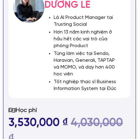
DƯƠNG LÊ
Là AI Product Manager tại
Trusting Social
Hơn 13 năm kinh nghiệm ở
hầu hết các vai trò của
phòng Product
Từng làm việc tại Sendo,
Haravan, Generali, TAPTAP
và MOMO, và dạy hơn 400
học viên
Tốt nghiệp thạc sĩ Business
Information System tại Đức
Học phí
3,530,000 ₫
4,030,000
₫