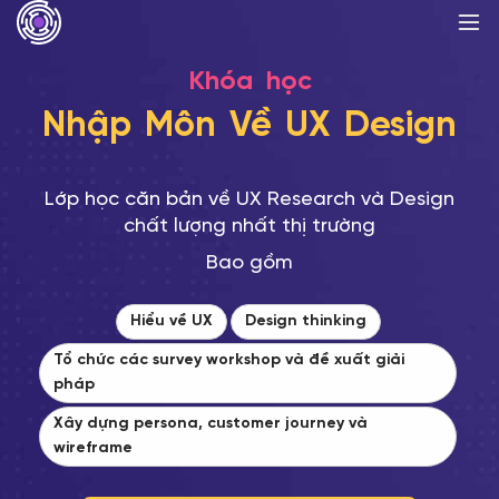
Khóa
học
Nhập
Môn
Về
UX
Design
Lớp học căn bản về UX Research và Design
chất lượng nhất thị trường
Bao gồm
Hiểu về UX
Design thinking
Tổ chức các survey workshop và đề xuất giải
pháp
Xây dựng persona, customer journey và
wireframe