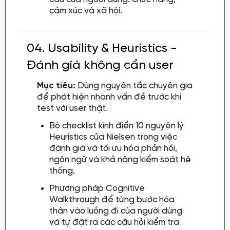
cảm xúc và xã hội.
04.
Usability & Heuristics -
Đánh giá không cần user
Mục tiêu:
Dùng nguyên tắc chuyên gia
để phát hiện nhanh vấn đề trước khi
test với user thật.
Bộ checklist kinh điển 10 nguyên lý
Heuristics của Nielsen trong việc
đánh giá và tối ưu hóa phản hồi,
ngôn ngữ và khả năng kiểm soát hệ
thống.
Phương pháp Cognitive
Walkthrough để từng bước hóa
thân vào luồng đi của người dùng
và tự đặt ra các câu hỏi kiểm tra