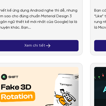
Chat chuẩn Google
nhỏ
hiết kế ứng dụng Android nghe thì dễ, nhưng
Bạn có
trong nháy mắt
ngh
àm sao cho đúng chuẩn Material Design 3
“Like”
ngôn ngữ thiết kế mới nhất của Google) lại là
rung n
huyện khác. Bạn...
là Micr
Xem chi tiết