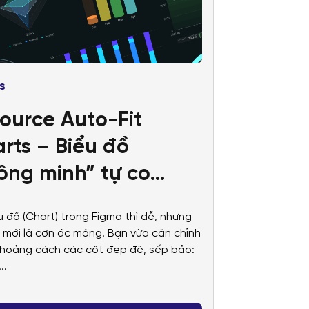
s
ource Auto-Fit
rts – Biểu đồ
ông minh” tự co
n, chấp mọi thay đổi
u đồ (Chart) trong Figma thì dễ, nhưng
liệu
 mới là cơn ác mộng. Bạn vừa căn chỉnh
hoảng cách các cột đẹp đẽ, sếp bảo:
..