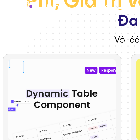
Phí,
Giá
Trị
V
Giới thiệu
Khóa học
Ch
Đa
Khám phá kho tài nguyên chất lượng ca
giúp bạn tăng năng suất làm việc và họ
Với
66