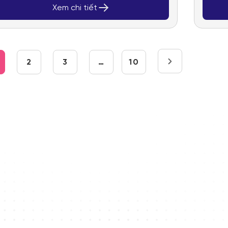
Xem chi tiết
2
3
…
10