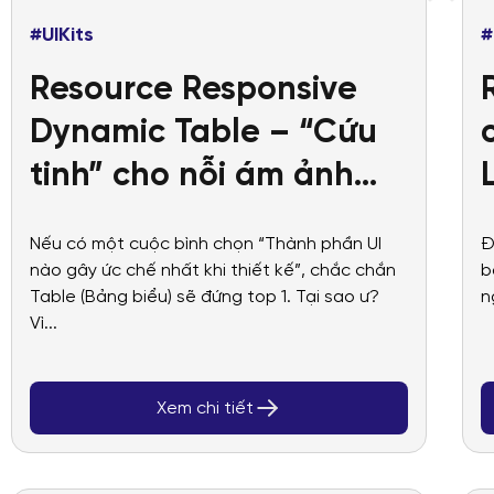
#UIKits
#
Resource Responsive
Dynamic Table – “Cứu
tinh” cho nỗi ám ảnh
thiết kế bảng biểu
Nếu có một cuộc bình chọn “Thành phần UI
Đ
Dashboard
nào gây ức chế nhất khi thiết kế”, chắc chắn
b
Table (Bảng biểu) sẽ đứng top 1. Tại sao ư?
n
Vì...
Xem chi tiết