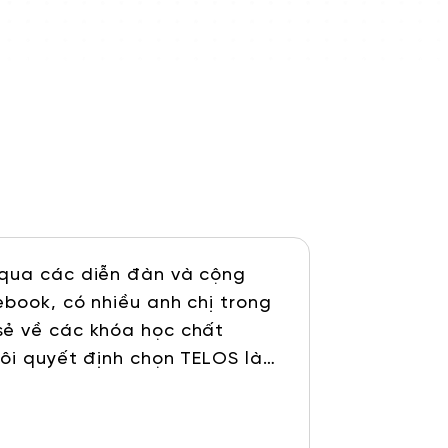
 qua các diễn đàn và cộng
ebook, có nhiều anh chị trong
sẻ về các khóa học chất
tôi quyết định chọn TELOS là
ng viên giàu kinh nghiệm thực
ủa các học viên khóa trước.
o lộ trình học bài bản và cam