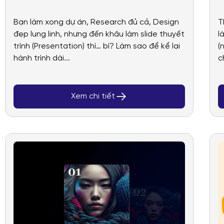
– Soạn slide báo cáo
Bạn làm xong dự án, Research đủ cả, Design
T
chuẩn “Google” chưa
đẹp lung linh, nhưng đến khâu làm slide thuyết
l
bao giờ dễ thế
trình (Presentation) thì… bí? Làm sao để kể lại
(
hành trình dài...
c
Xem chi tiết