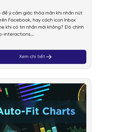
 tạo nên trải
 để ý cảm giác thỏa mãn khi nhấn nút
iệm lớn
 trên Facebook, hay cách icon Inbox
hẹ khi có tin nhắn mới không? Đó chính
o-interactions...
Xem chi tiết