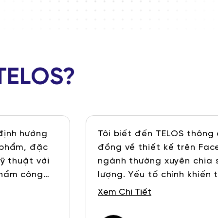
 TELOS?
định hướng
Tôi biết đến TELOS thông
 phẩm, đặc
đồng về thiết kế trên Fac
ỹ thuật với
ngành thường xuyên chia 
phẩm công
lượng. Yếu tố chính khiến 
người. Mình
danh tiếng về đội ngũ giả
Xem Chi Tiết
ại TELOS:
tế và portfolio ấn tượng c
ống dễ hiểu
Tôi cảm thấy tin tưởng và