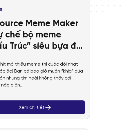
s
source Meme Maker
ự chế bộ meme
u Trúc” siêu bựa để
comment dạo
hit mà thiếu meme thì cuộc đời nhạt
ớc ốc! Bạn có bao giờ muốn “khịa” đứa
ân nhưng tìm hoài không thấy cái
 nào diễn...
Xem chi tiết