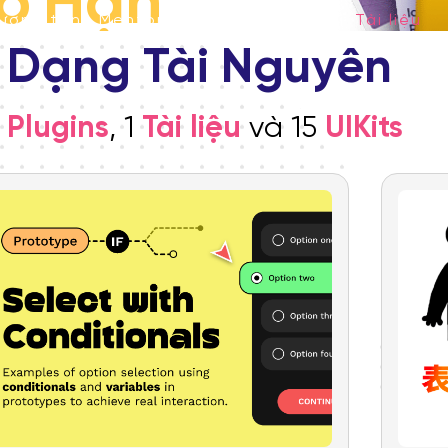
ô
Hạn
ương trình Mentoring
Bài viết
Tài liệu
 Dạng Tài Nguyên
o, hoàn toàn miễn phí,
c tập trên Figma!
Plugins
,
1
Tài liệu
và
15
UIKits