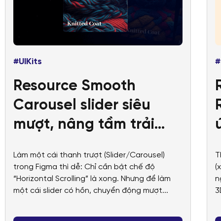
#UIKits
#
Resource Smooth
Carousel slider siêu
mượt, nâng tầm trải
nghiệm vuốt chạm
Làm một cái thanh trượt (Slider/Carousel)
T
trong Figma thì dễ: Chỉ cần bật chế độ
(
“Horizontal Scrolling” là xong. Nhưng để làm
n
một cái slider có hồn, chuyển động mượt...
3