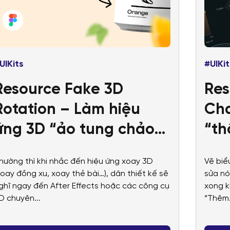
UIKits
#UIKit
Resource Fake 3D
Res
Rotation – Làm hiệu
Cha
ứng 3D “ảo tung chảo”
“th
ngay trong Figma
giã
hường thì khi nhắc đến hiệu ứng xoay 3D
Vẽ biể
số 
xoay đồng xu, xoay thẻ bài…), dân thiết kế sẽ
sửa nó
ghĩ ngay đến After Effects hoặc các công cụ
xong k
D chuyên...
“Thêm.