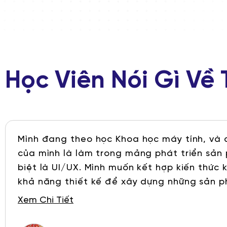
Học Viên Nói Gì Về
Mình đang theo học Khoa học máy tính, và 
của mình là làm trong mảng phát triển sản
biệt là UI/UX. Mình muốn kết hợp kiến thức k
khả năng thiết kế để xây dựng những sản 
nghệ vừa hiệu quả, vừa dễ sử dụng cho mọi 
Xem Chi Tiết
thấy hài lòng nhất với môi trường học tập t
giảng viên nhiệt tình, kiến thức được hệ th