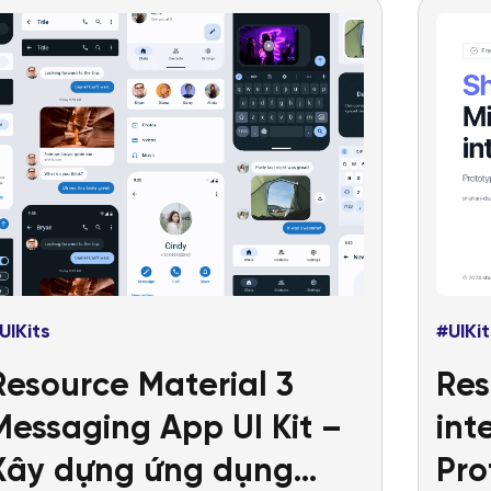
UIKits
#UIKit
Resource Material 3
Res
Messaging App UI Kit –
int
Xây dựng ứng dụng
Pro