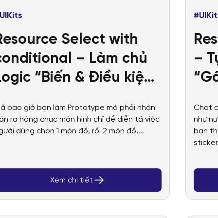
UIKits
#UIKit
Resource Select with
Re
conditional – Làm chủ
– T
Logic “Biến & Điều kiện”
“Gấ
trong Prototype
đi 
ã bao giờ bạn làm Prototype mà phải nhân
Chat c
ản ra hàng chục màn hình chỉ để diễn tả việc
như nư
gười dùng chọn 1 món đồ, rồi 2 món đồ,...
bạn th
sticker
Xem chi tiết