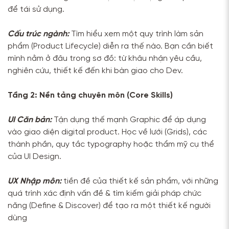
để tái sử dụng.
Cấu trúc ngành:
Tìm hiểu xem một quy trình làm sản
phẩm (Product Lifecycle) diễn ra thế nào. Bạn cần biết
mình nằm ở đâu trong sơ đồ: từ khâu nhận yêu cầu,
nghiên cứu, thiết kế đến khi bàn giao cho Dev.
Tầng 2: Nền tảng chuyên môn (Core Skills)
UI Căn bản:
Tận dụng thế mạnh Graphic để áp dụng
vào giao diện digital product. Học về lưới (Grids), các
thành phần, quy tắc typography hoặc thẩm mỹ cụ thể
của UI Design.
UX Nhập môn:
tiền đề của thiết kế sản phẩm, với những
quá trình xác định vấn đề & tìm kiếm giải pháp chức
năng (Define & Discover) để tạo ra một thiết kế người
dùng