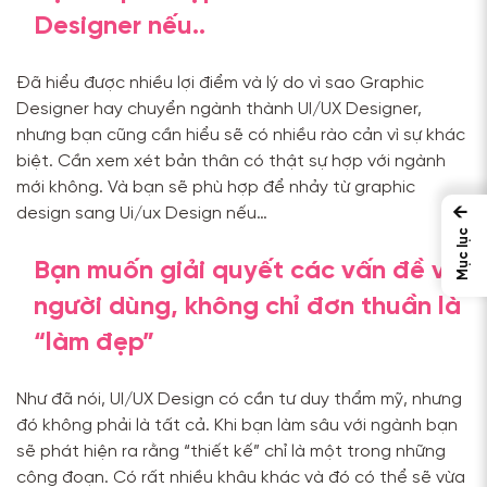
Designer nếu..
Đã hiểu được nhiều lợi điểm và lý do vì sao Graphic
Designer hay chuyển ngành thành UI/UX Designer,
nhưng bạn cũng cần hiểu sẽ có nhiều rào cản vì sự khác
biệt. Cần xem xét bản thân có thật sự hợp với ngành
mới không. Và bạn sẽ phù hợp để nhảy từ graphic
←
design sang Ui/ux Design nếu…
Mục lục
Bạn muốn giải quyết các vấn đề về
người dùng, không chỉ đơn thuần là
“làm đẹp”
Như đã nói, UI/UX Design có cần tư duy thẩm mỹ, nhưng
đó không phải là tất cả. Khi bạn làm sâu với ngành bạn
sẽ phát hiện ra rằng “thiết kế” chỉ là một trong những
công đoạn. Có rất nhiều khâu khác và đó có thể sẽ vừa