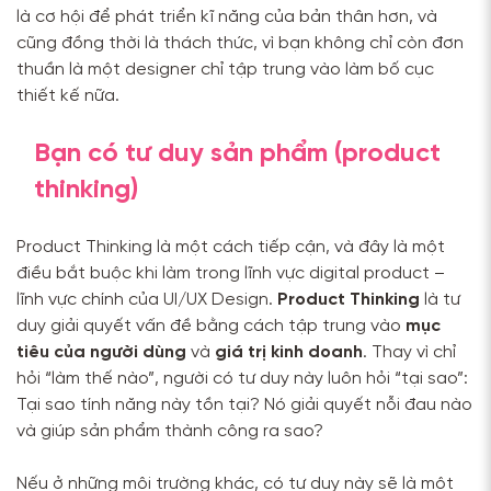
là cơ hội để phát triển kĩ năng của bản thân hơn, và
cũng đồng thời là thách thức, vì bạn không chỉ còn đơn
thuần là một designer chỉ tập trung vào làm bố cục
thiết kế nữa.
Bạn có tư duy sản phẩm (product
thinking)
Product Thinking là một cách tiếp cận, và đây là một
điều bắt buộc khi làm trong lĩnh vực digital product –
lĩnh vực chính của UI/UX Design.
Product Thinking
là tư
duy giải quyết vấn đề bằng cách tập trung vào
mục
tiêu của người dùng
và
giá trị kinh doanh
. Thay vì chỉ
hỏi “làm thế nào”, người có tư duy này luôn hỏi “tại sao”:
Tại sao tính năng này tồn tại? Nó giải quyết nỗi đau nào
và giúp sản phẩm thành công ra sao?
Nếu ở những môi trường khác, có tư duy này sẽ là một