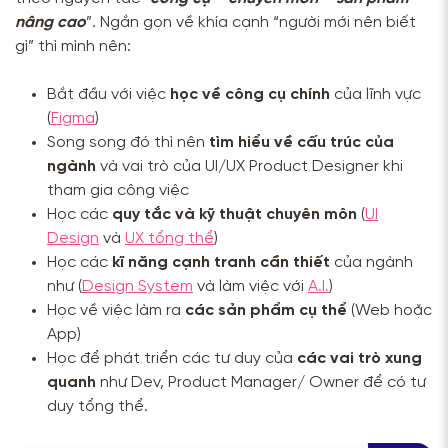
nâng cao
”. Ngắn gọn về khía cạnh “người mới nên biết
gì” thì mình nên:
Bắt đầu với việc
học về công cụ chính
của lĩnh vực
(
Figma
)
Song song đó thì nên
tìm hiểu về cấu trúc của
ngành
và vai trò của UI/UX Product Designer khi
tham gia công việc
Học các
quy tắc và kỹ thuật chuyên môn
(
UI
Design
và
UX tổng thể
)
Học các
kĩ năng cạnh tranh cần thiết
của ngành
như (
Design System
và làm việc với
A.I.
)
Học về việc làm ra
các sản phẩm cụ thể
(Web hoặc
App)
Học để phát triển các tư duy của
các vai trò xung
quanh
như Dev, Product Manager/ Owner để có tư
duy tổng thể.