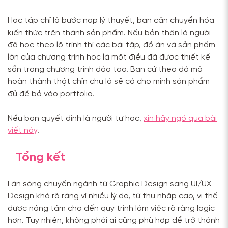
Học tập chỉ là bước nạp lý thuyết, bạn cần chuyển hóa
kiến thức trên thành sản phẩm. Nếu bản thân là người
đã học theo lộ trình thì các bài tập, đồ án và sản phẩm
lớn của chương trình học là một điều đã được thiết kế
sẵn trong chương trình đào tạo. Bạn cứ theo đó mà
hoàn thành thật chỉn chu là sẽ có cho mình sản phẩm
đủ để bỏ vào portfolio.
Nếu bạn quyết định là người tự học,
xin hãy ngó qua bài
viết này
.
Tổng kết
Làn sóng chuyển ngành từ Graphic Design sang UI/UX
Design khá rõ ràng vì nhiều lý do, từ thu nhập cao, vị thế
được nâng tầm cho đến quy trình làm việc rõ ràng logic
hơn. Tuy nhiên, không phải ai cũng phù hợp để trở thành