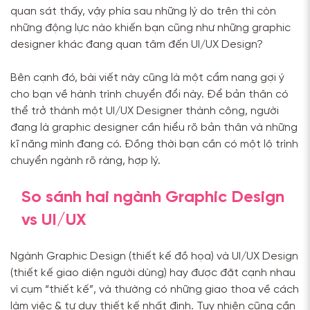
quan sát thấy, vậy phía sau những lý do trên thì còn
những động lực nào khiến bạn cũng như những graphic
designer khác đang quan tâm đến UI/UX Design?
Bên cạnh đó, bài viết này cũng là một cẩm nang gợi ý
cho bạn về hành trình chuyển đổi này. Để bản thân có
thể trở thành một UI/UX Designer thành công, người
đang là graphic designer cần hiểu rõ bản thân và những
kĩ năng mình đang có. Đồng thời bạn cần có một lộ trình
chuyển ngành rõ ràng, hợp lý.
So sánh hai ngành Graphic Design
vs UI/UX
Ngành Graphic Design (thiết kế đồ họa) và UI/UX Design
(thiết kế giao diện người dùng) hay được đặt cạnh nhau
vì cụm “thiết kế”, và thường có những giao thoa về cách
làm việc & tư duy thiết kế nhất định. Tuy nhiên cũng cần