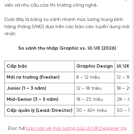
việc và nhu cầu của thị trường công nghệ.
Dưới đây là bảng so sánh nhanh mức lương trung bình
hàng tháng (VNĐ) dựa trên các báo cáo tuyển dụng mới
nhất:
So sánh thu nhập Graphic vs. UI/UX (2026)
Cấp bậc
Graphic Design
UI/UX 
Mới ra trường (Fresher)
8 – 12 triệu
12 – 18 
Junior (1 – 3 năm)
12 – 18 triệu
18 – 28 
Mid-Senior (3 – 5 năm)
18 – 25 triệu
28 – 45 
Cấp quản lý (Lead/Director)
30 – 60+ triệu
50 – 10
Đọc full
báo cáo về mức lương của UI/UX Designer tại