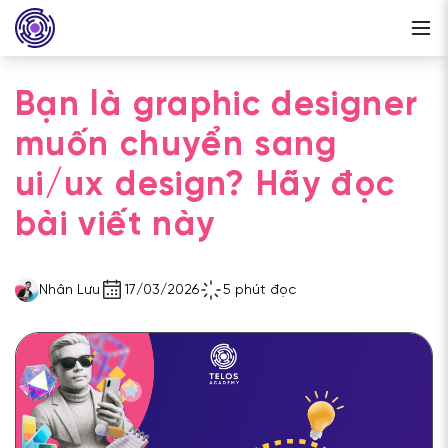
Bạn là graphic designer
muốn chuyển sang
ui/ux design? Hãy đọc
bài viết này
Nhân Lưu
17/03/2026
5 phút đọc