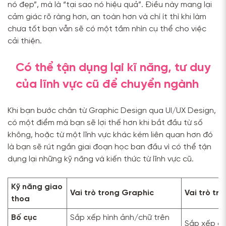
nó đẹp”, mà là “tại sao nó hiệu quả”. Điều này mang lại
cảm giác rõ ràng hơn, an toàn hơn và chí ít thì khi làm
chưa tốt bạn vẫn sẽ có một tầm nhìn cụ thể cho việc
cải thiện.
Có thể tận dụng lại kĩ năng, tư duy
của lĩnh vực cũ để chuyển ngành
Khi bạn bước chân từ Graphic Design qua UI/UX Design,
có một điểm mà bạn sẽ lợi thế hơn khi bắt đầu từ số
không, hoặc từ một lĩnh vực khác kém liên quan hơn đó
là bạn sẽ rút ngắn giai đoạn học ban đầu vì có thể tận
dụng lại những kỹ năng và kiến thức từ lĩnh vực cũ.
Kỹ năng giao
Vai trò trong Graphic
Vai trò tr
thoa
Bố cục
Sắp xếp hình ảnh/chữ trên
Sắp xếp cá