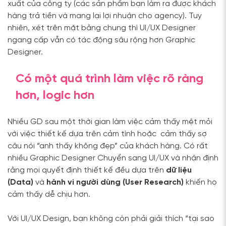
xuất của công ty (các sản phẩm bạn làm ra được khách
hàng trả tiền và mang lại lợi nhuận cho agency). Tuy
nhiên, xét trên mặt bằng chung thì UI/UX Designer
ngang cấp vẫn có tác động sâu rộng hơn Graphic
Designer.
Có một quá trình làm việc rõ ràng
hơn, logic hơn
Nhiều GD sau một thời gian làm việc cảm thấy mệt mỏi
với việc thiết kế dựa trên cảm tính hoặc cảm thấy sợ
câu nói “anh thấy không đẹp” của khách hàng. Có rất
nhiều Graphic Designer Chuyển sang UI/UX và nhận định
rằng mọi quyết định thiết kế đều dựa trên
dữ liệu
(Data)
và
hành vi người dùng (User Research)
khiến họ
cảm thấy dễ chịu hơn.
Với UI/UX Design, bạn không còn phải giải thích “tại sao