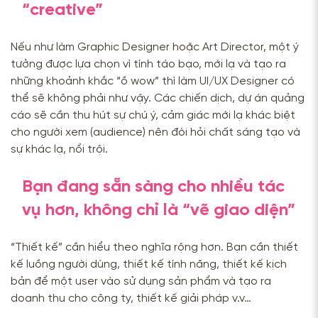
“creative”
Nếu như làm Graphic Designer hoặc Art Director, một ý
tưởng được lựa chọn vì tính táo bạo, mới lạ và tạo ra
những khoảnh khắc “ồ wow” thì làm UI/UX Designer có
thể sẽ không phải như vậy. Các chiến dịch, dự án quảng
cáo sẽ cần thu hút sự chú ý, cảm giác mới lạ khác biệt
cho người xem (audience) nên đòi hỏi chất sáng tạo và
sự khác lạ, nổi trội.
Bạn đang sẵn sàng cho nhiều tác
vụ hơn, không chỉ là “vẽ giao diện”
“Thiết kế” cần hiểu theo nghĩa rộng hơn. Bạn cần thiết
kế luồng người dùng, thiết kế tính năng, thiết kế kịch
bản để một user vào sử dụng sản phẩm và tạo ra
doanh thu cho công ty, thiết kế giải pháp v.v…