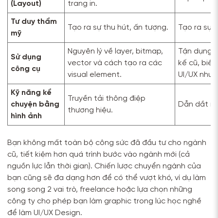
(Layout)
trang in.
Tư duy thẩm
Tạo ra sự thu hút, ấn tượng.
Tạo ra sự c
mỹ
Nguyên lý về layer, bitmap,
Tận dụng l
Sử dụng
vector và cách tạo ra các
kế cũ, biế
công cụ
visual element.
UI/UX như 
Kỹ năng kể
Truyền tải thông điệp
chuyện bằng
Dẫn dắt ng
thương hiệu.
hình ảnh
Bạn không mất toàn bộ công sức đã đầu tư cho ngành
cũ, tiết kiệm hơn quá trình bước vào ngành mới (cả
nguồn lực lẫn thời gian). Chiến lược chuyển ngành của
bạn cũng sẽ đa dạng hơn để có thể vượt khó, ví dụ làm
song song 2 vai trò, freelance hoặc lựa chọn những
công ty cho phép bạn làm graphic trong lúc học nghề
để làm UI/UX Design.