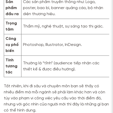
Sản
Các sản phẩm truyền thông như: Logo,
phẩm
poster, bao bì, banner quảng cáo, bộ nhận
đầu ra
diện thương hiệu.
Trọng
T
Thẩm mỹ, nghệ thuật, sự sáng tạo thị giác.
tâm
Công
cụ phổ
Photoshop, Illustrator, InDesign.
biến
Tính
Thường là “tĩnh” (audience tiếp nhận các
tương
thiết kế & được điều hướng).
tác
Tất nhiên, khi đi sâu và chuyên môn bạn sẽ thấy có
nhiều điểm mà mỗi ngành sẽ phải làm khác hơn và còn
tùy vào phạm vi công việc yêu cầu vào thời điểm đó,
nhưng với góc nhìn của người mới thì đây là những gì bạn
có thể hình dung.