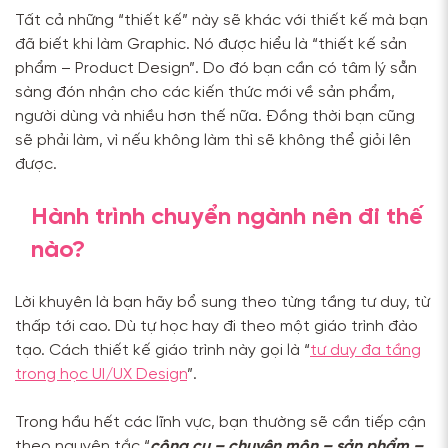
Tất cả những “thiết kế” này sẽ khác với thiết kế mà bạn
đã biết khi làm Graphic. Nó được hiểu là “thiết kế sản
phẩm – Product Design”. Do đó bạn cần có tâm lý sẵn
sàng đón nhận cho các kiến thức mới về sản phẩm,
người dùng và nhiều hơn thế nữa. Đồng thời bạn cũng
sẽ phải làm, vì nếu không làm thì sẽ không thể giỏi lên
được.
Hành trình chuyển ngành nên đi thế
nào?
Lời khuyên là bạn hãy bổ sung theo từng tầng tư duy, từ
thấp tới cao. Dù tự học hay đi theo một giáo trình đào
tạo. Cách thiết kế giáo trình này gọi là “
tư duy đa tầng
trong học UI/UX Design
”.
Trong hầu hết các lĩnh vực, bạn thường sẽ cần tiếp cận
theo nguyên tắc “
công cụ – chuyên môn – sản phẩm –