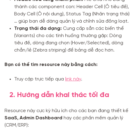
thành các component con: Header Cell (Ô tiêu đề),
Body Cell (Ô nội dung), Status Tag (Nhãn trạng thái)
… giúp bạn dễ dàng quản lý và chỉnh sửa đồng loạt.
Trạng thái đa dạng:
Cung cấp sẵn các biến thể
(Variants) cho các tình huống thường gặp: Dòng
tiêu đề, dòng đang chọn (Hover/Selected), dòng
chẵn/lẻ (Zebra striping) để bảng dễ đọc hơn.
Bạn có thể tìm resource này bằng cách:
Truy cập trực tiếp qua
link này
.
2. Hướng dẫn khai thác tối đa
Resource này cực kỳ hữu ích cho các bạn đang thiết kế
SaaS, Admin Dashboard
hay các phần mềm quản lý
(CRM/ERP):