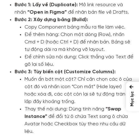
Bước 1: Lấy về (Duplicate):
Mở link resource và
nhấn
“Open in Figma”
để nhân bản file về Drafts.
Bước 2: Xây dựng bảng (Build):
Copy Component bảng mẫu ra file làm việc.
Để thêm hàng: Chọn một dòng (Row), nhấn
Cmd + D (hoặc Ctrl + D) để nhân bản. Bảng sẽ
tự động dài ra mà không vỡ layout.
Để chỉnh sửa nội dung: Click thẳng vào Text để
gõ lại số liệu.
Bước 3: Tùy biến cột (Customize Columns):
Muốn ẩn bớt một cột? Chỉ cần chọn các ô của
cột đó và nhấn icon “Con mắt” (Hide layer)
←
Mục lục
hoặc xóa đi, các cột còn lại sẽ tự động tràn ra
lấp đầy khoảng trống.
Thay thế nội dung: Dùng tính năng
“Swap
Instance”
để đổi từ ô chứa Text sang ô chứa
Avatar hoặc Checkbox tùy theo nhu cầu dữ
liệu.