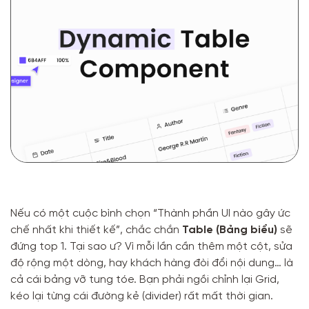
Nếu có một cuộc bình chọn “Thành phần UI nào gây ức
chế nhất khi thiết kế”, chắc chắn
Table (Bảng biểu)
sẽ
đứng top 1. Tại sao ư? Vì mỗi lần cần thêm một cột, sửa
độ rộng một dòng, hay khách hàng đòi đổi nội dung… là
cả cái bảng vỡ tung tóe. Bạn phải ngồi chỉnh lại Grid,
kéo lại từng cái đường kẻ (divider) rất mất thời gian.