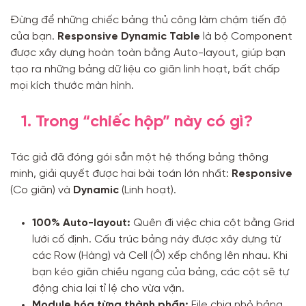
Đừng để những chiếc bảng thủ công làm chậm tiến độ
của bạn.
Responsive Dynamic Table
là bộ Component
được xây dựng hoàn toàn bằng Auto-layout, giúp bạn
tạo ra những bảng dữ liệu co giãn linh hoạt, bất chấp
mọi kích thước màn hình.
1. Trong “chiếc hộp” này có gì?
Tác giả đã đóng gói sẵn một hệ thống bảng thông
minh, giải quyết được hai bài toán lớn nhất:
Responsive
(Co giãn) và
Dynamic
(Linh hoạt).
100% Auto-layout:
Quên đi việc chia cột bằng Grid
lưới cố định. Cấu trúc bảng này được xây dựng từ
các Row (Hàng) và Cell (Ô) xếp chồng lên nhau. Khi
bạn kéo giãn chiều ngang của bảng, các cột sẽ tự
động chia lại tỉ lệ cho vừa vặn.
Module hóa từng thành phần:
File chia nhỏ bảng