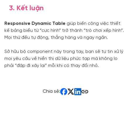
3. Kết luận
Responsive Dynamic Table
giúp biến công việc thiết
kế bảng biểu từ “cực hình” trở thành “trò chơi xếp hình”.
Mọi thứ đều tự động, thẳng hàng và ngay ngắn.
Sở hữu bộ component này trong tay, bạn sẽ tự tin xử lý
mọi yêu cầu về hiển thị dữ liệu phức tạp mà không lo
phải “đập đi xây lại” mỗi khi có thay đổi nhỏ.
Chia sẻ: