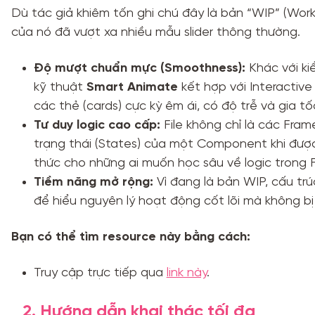
Dù tác giả khiêm tốn ghi chú đây là bản “WIP” (Work
của nó đã vượt xa nhiều mẫu slider thông thường.
Độ mượt chuẩn mực (Smoothness):
Khác với ki
kỹ thuật
Smart Animate
kết hợp với Interactiv
các thẻ (cards) cực kỳ êm ái, có độ trễ và gia tố
Tư duy logic cao cấp:
File không chỉ là các Fram
trạng thái (States) của một Component khi được
thức cho những ai muốn học sâu về logic trong 
Tiềm năng mở rộng:
Vì đang là bản WIP, cấu tr
để hiểu nguyên lý hoạt động cốt lõi mà không bị rố
Bạn có thể tìm resource này bằng cách:
Truy cập trực tiếp qua
link này
.
2. Hướng dẫn khai thác tối đa