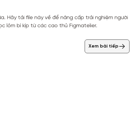
. Hãy tải file này về để nâng cấp trải nghiệm người
c lỏm bí kíp từ các cao thủ Figmatelier.
Xem bài tiếp