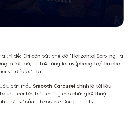
 thì dễ: Chỉ cần bật chế độ “Horizontal Scrolling” là
động mượt mà, có hiệu ứng focus (phóng to/thu nhỏ)
gner vò đầu bứt tai.
vuốt, bản mẫu
Smooth Carousel
chính là tài liệu
elier – cái tên bảo chứng cho những kỹ thuật
ạnh thực sự của Interactive Components.