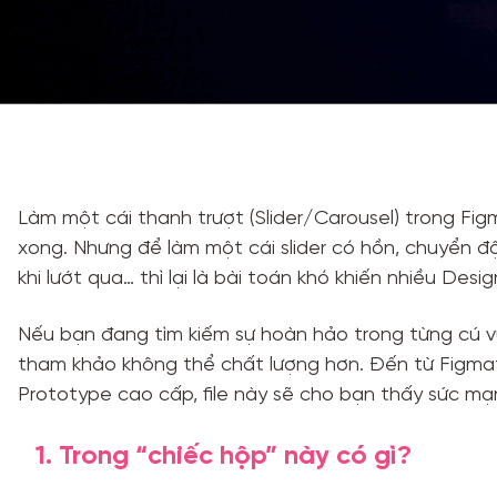
Làm một cái thanh trượt (Slider/Carousel) trong Figma
xong. Nhưng để làm một cái slider có hồn, chuyển 
khi lướt qua… thì lại là bài toán khó khiến nhiều Desi
Nếu bạn đang tìm kiếm sự hoàn hảo trong từng cú 
tham khảo không thể chất lượng hơn. Đến từ Figmat
Prototype cao cấp, file này sẽ cho bạn thấy sức m
1. Trong “chiếc hộp” này có gì?