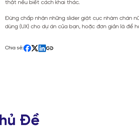
thật nếu biết cách khai thác.
Đừng chấp nhận những slider giật cục nhàm chán nữa
dùng (UX) cho dự án của bạn, hoặc đơn giản là để họ
Chia sẻ:
hủ Đề