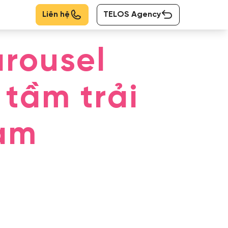
Liên hệ
TELOS Agency
rousel
 tầm trải
ạm