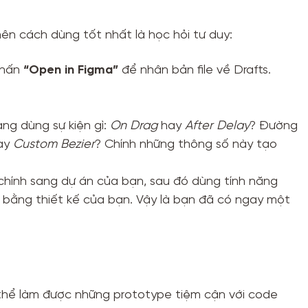
nên cách dùng tốt nhất là học hỏi tư duy:
nhấn
“Open in Figma”
để nhân bản file về Drafts.
ng dùng sự kiện gì:
On Drag
hay
After Delay
? Đường
ay
Custom Bezier
? Chính những thông số này tạo
ính sang dự án của bạn, sau đó dùng tính năng
 bằng thiết kế của bạn. Vậy là bạn đã có ngay một
thể làm được những prototype tiệm cận với code