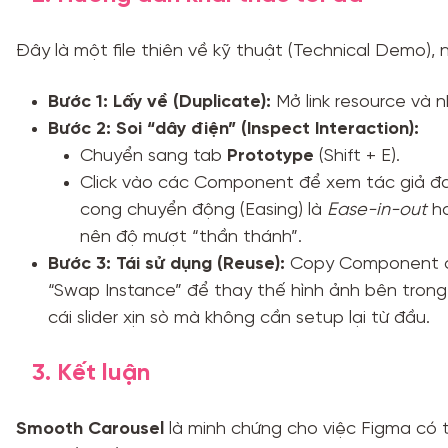
Đây là một file thiên về kỹ thuật (Technical Demo), 
Bước 1: Lấy về (Duplicate):
Mở link resource và 
Bước 2: Soi “dây điện” (Inspect Interaction):
Chuyển sang tab
Prototype
(Shift + E).
Click vào các Component để xem tác giả đa
cong chuyển động (Easing) là
Ease-in-out
h
nên độ mượt “thần thánh”.
Bước 3: Tái sử dụng (Reuse):
Copy Component ch
“Swap Instance” để thay thế hình ảnh bên trong
cái slider xịn sò mà không cần setup lại từ đầu.
3. Kết luận
Smooth Carousel
là minh chứng cho việc Figma có 