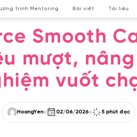
ương trình Mentoring
Bài viết
Tài liệu
rce Smooth Ca
iêu mượt, nâng
ghiệm vuốt ch
HoangYen
02/06/2026
5 phút đọc