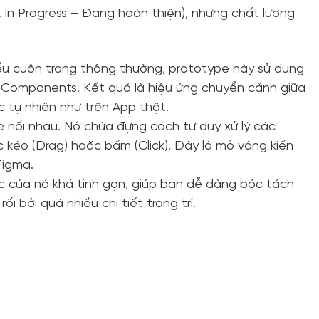
 In Progress – Đang hoàn thiện), nhưng chất lượng
ểu cuộn trang thông thường, prototype này sử dụng
e Components. Kết quả là hiệu ứng chuyển cảnh giữa
c tự nhiên như trên App thật.
e nối nhau. Nó chứa đựng cách tư duy xử lý các
 kéo (Drag) hoặc bấm (Click). Đây là mỏ vàng kiến
Figma.
úc của nó khá tinh gọn, giúp bạn dễ dàng bóc tách
i bởi quá nhiều chi tiết trang trí.