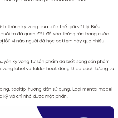
 nhận qua vài chiều phân loại khác nhau:
nh thành kỳ vọng dựa trên thế giới vật lý. Biểu
 người ta đã quen đặt đồ vào thùng rác trong cuộc
 lỗi” vì não người đã học pattern này qua nhiều
huyển kỳ vọng từ sản phẩm đã biết sang sản phẩm
ỳ vọng label và folder hoạt động theo cách tương tự
ing, tooltip, hướng dẫn sử dụng. Loại mental model
 kỹ và chỉ nhớ được một phần.