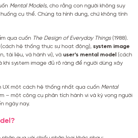
cuốn
Mental Models
, cho rằng con người không suy
huống cụ thể. Chúng ta hình dung, chứ không tính
hẩm qua cuốn
The Design of Everyday Things
(1988).
(cách hệ thống thực sự hoạt động),
system image
 tài liệu, và hành vi), và
user’s mental model
(cách
à khi system image đủ rõ ràng để người dùng xây
nh UX một cách hệ thống nhất qua cuốn
Mental
 – một công cụ phân tích hành vi và kỳ vọng người
n ngày nay.
odel?