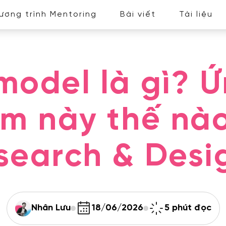
ương trình Mentoring
Bài viết
Tài liệu
model là gì? 
ệm này thế nà
search & Desi
Nhân Lưu
18/06/2026
5 phút đọc