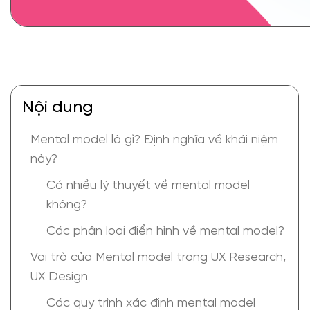
Nội dung
Mental model là gì? Định nghĩa về khái niệm
này?
Có nhiều lý thuyết về mental model
không?
Các phân loại điển hình về mental model?
Vai trò của Mental model trong UX Research,
UX Design
Các quy trình xác định mental model