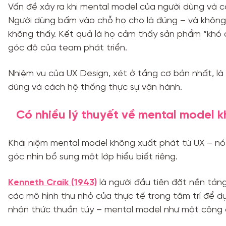
Vấn đề xảy ra khi mental model của người dùng và 
Người dùng bấm vào chỗ họ cho là đúng – và không c
không thấy. Kết quả là họ cảm thấy sản phẩm “khó 
góc độ của team phát triển.
Nhiệm vụ của UX Design, xét ở tầng cơ bản nhất, l
dùng và cách hệ thống thực sự vận hành.
Có nhiều lý thuyết về mental model 
Khái niệm mental model không xuất phát từ UX – nó 
góc nhìn bổ sung một lớp hiểu biết riêng.
Kenneth Craik (1943)
là người đầu tiên đặt nền tảng
các mô hình thu nhỏ của thực tế trong tâm trí để d
nhận thức thuần túy – mental model như một công 