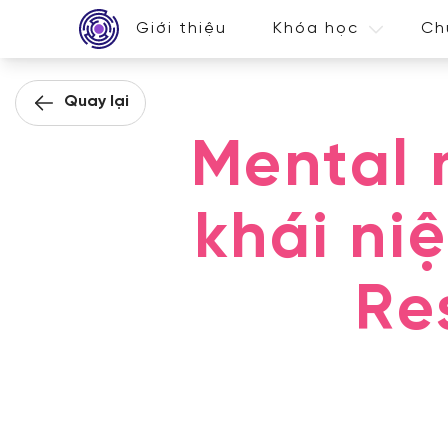
Giới thiệu
Khóa học
Ch
Quay lại
Mental 
khái ni
Re