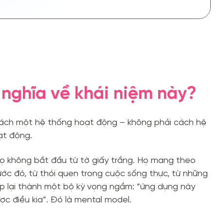
 nghĩa về khái niệm này?
 cách một hệ thống hoạt động – không phải cách hệ
t động.
họ không bắt đầu từ tờ giấy trắng. Họ mang theo
ớc đó, từ thói quen trong cuộc sống thực, từ những
ợp lại thành một bộ kỳ vọng ngầm: “ứng dụng này
c điều kia”. Đó là mental model.