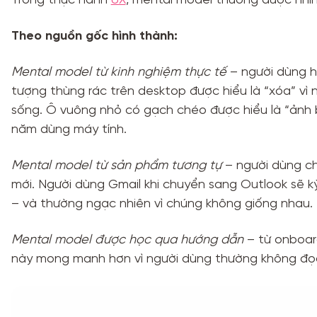
Trong thực hành
UX
, mental model thường được nhìn
Theo nguồn gốc hình thành:
Mental model từ kinh nghiệm thực tế
– người dùng hì
tượng thùng rác trên desktop được hiểu là “xóa” vì
sống. Ô vuông nhỏ có gạch chéo được hiểu là “ảnh bị
năm dùng máy tính.
Mental model từ sản phẩm tương tự
– người dùng c
mới. Người dùng Gmail khi chuyển sang Outlook sẽ k
– và thường ngạc nhiên vì chúng không giống nhau.
Mental model được học qua hướng dẫn
– từ onboard
này mong manh hơn vì người dùng thường không đọc