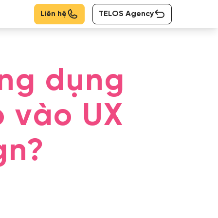
Liên hệ
TELOS Agency
Ứng dụng
o vào UX
gn?