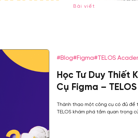
ademy
ương trình Mentoring
Bài viết
Tài liệu
 kinh nghiệm thực tế –
#Blog
#Figma
#TELOS Acade
Học Tư Duy Thiết
Cụ Figma – TELOS
Thành thạo một công cụ có đủ để tr
TELOS khám phá tầm quan trọng củ
thiết kế.