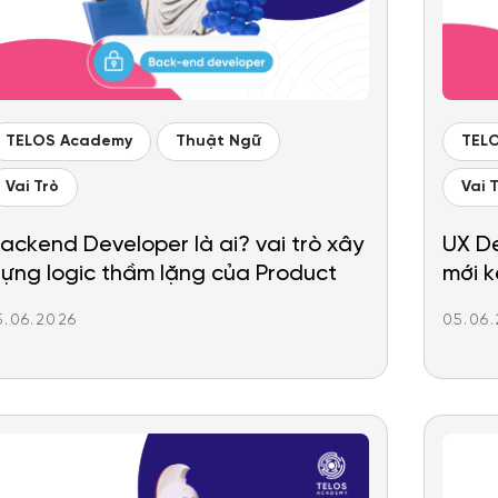
TELOS Academy
Thuật Ngữ
TEL
Vai Trò
Vai 
ackend Developer là ai? vai trò xây
UX De
ựng logic thầm lặng của Product
mới k
5.06.2026
05.06