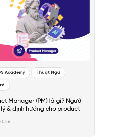
OS Academy
Thuật Ngữ
Trò
ct Manager (PM) là gì? Người
lý & định hướng cho product
.2026