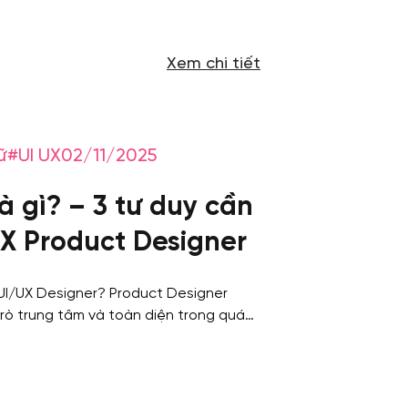
Xem chi tiết
ữ
#UI UX
02/11/2025
à gì? – 3 tư duy cần
UX Product Designer
i UI/UX Designer? Product Designer
trò trung tâm và toàn diện trong quá