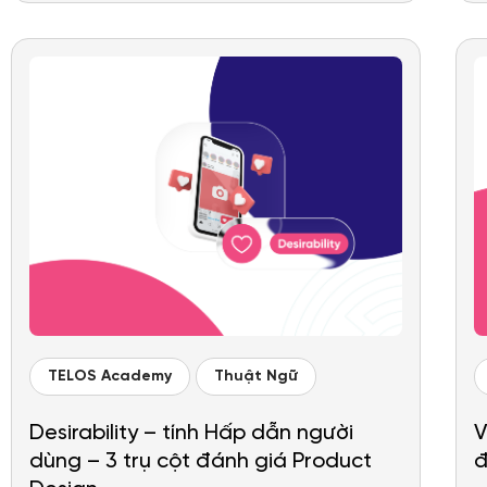
TELOS Academy
Thuật Ngữ
Desirability – tính Hấp dẫn người
V
dùng – 3 trụ cột đánh giá Product
đ