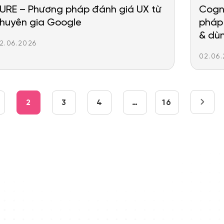
URE – Phương pháp đánh giá UX từ
Cogn
huyên gia Google
pháp 
& dù
2.06.2026
02.06
2
3
4
…
16