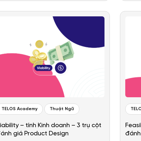
TELOS Academy
Thuật Ngữ
TEL
iability – tính Kinh doanh – 3 trụ cột
Feasib
ánh giá Product Design
đánh 