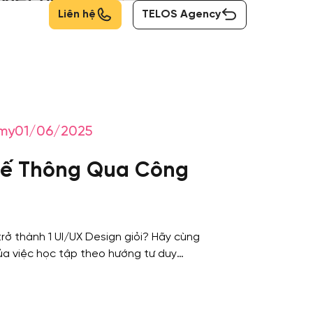
Liên hệ
TELOS Agency
my
01/06/2025
 Kế Thông Qua Công
ở thành 1 UI/UX Design giỏi? Hãy cùng
a việc học tập theo hướng tư duy