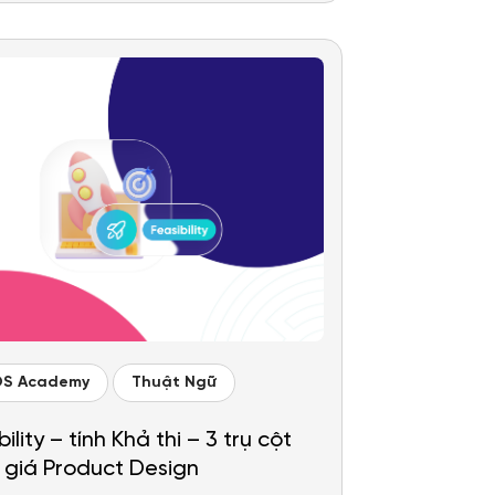
OS Academy
Thuật Ngữ
ility – tính Khả thi – 3 trụ cột
giá Product Design