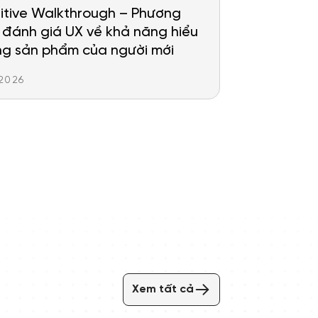
itive Walkthrough – Phương
đánh giá UX về khả năng hiểu
ng sản phẩm của người mới
.2026
Xem tất cả