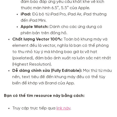
đảm bảo đáp ứng yêu cầu khắt khe về kích
thước màn hình 6.5″, 5.5″ của Apple.
iPad:
Đủ bộ từ iPad Pro, iPad Air, iPad thường
đến iPad Mini.
Apple Watch:
Dành cho các ứng dụng có
phiên bản trên đồng hồ.
Chất lượng Vector 100%:
Toàn bộ khung máy và
element đều là vector, nghĩa là bạn có thể phóng
to thu nhỏ tùy ý mà không bao giờ bị vỡ hạt
(pixelated), đảm bảo ảnh xuất ra luôn sắc nét nhất
(Highest Resolution).
Dễ dàng chỉnh sửa (Fully Editable):
Mọi thứ từ màu
nền, text tiêu đề đến khung máy đều có thể tùy
biến để khớp với Brand của App.
Bạn có thể tìm resource này bằng cách:
Truy cập trực tiếp qua
link này
.