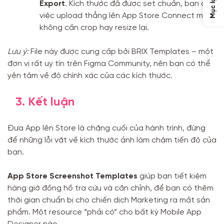
Mục lục
Export
. Kích thước đã được set chuẩn, bạn chỉ
việc upload thẳng lên App Store Connect mà
không cần crop hay resize lại.
Lưu ý:
File này được cung cấp bởi BRIX Templates – một
đơn vị rất uy tín trên Figma Community, nên bạn có thể
yên tâm về độ chính xác của các kích thước.
3. Kết luận
Đưa App lên Store là chặng cuối của hành trình, đừng
để những lỗi vặt về kích thước ảnh làm chậm tiến độ của
bạn.
App Store Screenshot Templates
giúp bạn tiết kiệm
hàng giờ đồng hồ tra cứu và căn chỉnh, để bạn có thêm
thời gian chuẩn bị cho chiến dịch Marketing ra mắt sản
phẩm. Một resource “phải có” cho bất kỳ Mobile App