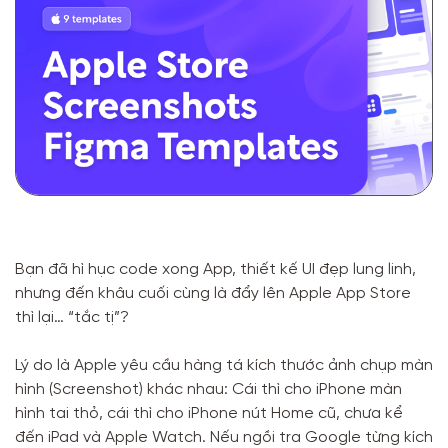
Bạn đã hì hục code xong App, thiết kế UI đẹp lung linh,
nhưng đến khâu cuối cùng là đẩy lên Apple App Store
thì lại… “tắc tị”?
Lý do là Apple yêu cầu hàng tá kích thước ảnh chụp màn
hình (Screenshot) khác nhau: Cái thì cho iPhone màn
hình tai thỏ, cái thì cho iPhone nút Home cũ, chưa kể
đến iPad và Apple Watch. Nếu ngồi tra Google từng kích