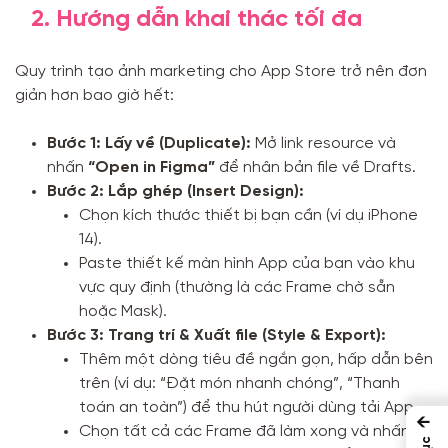
2. Hướng dẫn khai thác tối đa
Quy trình tạo ảnh marketing cho App Store trở nên đơn
giản hơn bao giờ hết:
Bước 1: Lấy về (Duplicate):
Mở link resource và
nhấn
“Open in Figma”
để nhân bản file về Drafts.
Bước 2: Lắp ghép (Insert Design):
Chọn kích thước thiết bị bạn cần (ví dụ iPhone
14).
Paste thiết kế màn hình App của bạn vào khu
vực quy định (thường là các Frame chờ sẵn
hoặc Mask).
Bước 3: Trang trí & Xuất file (Style & Export):
Thêm một dòng tiêu đề ngắn gọn, hấp dẫn bên
trên (ví dụ: “Đặt món nhanh chóng”, “Thanh
toán an toàn”) để thu hút người dùng tải App.
←
Chọn tất cả các Frame đã làm xong và nhấn