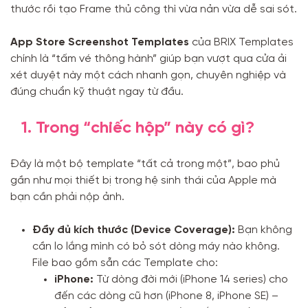
thước rồi tạo Frame thủ công thì vừa nản vừa dễ sai sót.
App Store Screenshot Templates
của BRIX Templates
chính là “tấm vé thông hành” giúp bạn vượt qua cửa ải
xét duyệt này một cách nhanh gọn, chuyên nghiệp và
đúng chuẩn kỹ thuật ngay từ đầu.
1. Trong “chiếc hộp” này có gì?
Đây là một bộ template “tất cả trong một”, bao phủ
gần như mọi thiết bị trong hệ sinh thái của Apple mà
bạn cần phải nộp ảnh.
Đầy đủ kích thước (Device Coverage):
Bạn không
cần lo lắng mình có bỏ sót dòng máy nào không.
File bao gồm sẵn các Template cho:
iPhone:
Từ dòng đời mới (iPhone 14 series) cho
đến các dòng cũ hơn (iPhone 8, iPhone SE) –