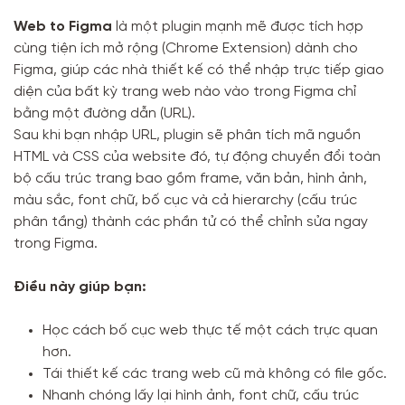
Web to Figma
là một plugin mạnh mẽ được tích hợp
cùng tiện ích mở rộng (Chrome Extension) dành cho
Figma, giúp các nhà thiết kế có thể nhập trực tiếp giao
diện của bất kỳ trang web nào vào trong Figma chỉ
bằng một đường dẫn (URL).
Sau khi bạn nhập URL, plugin sẽ phân tích mã nguồn
HTML và CSS của website đó, tự động chuyển đổi toàn
bộ cấu trúc trang bao gồm frame, văn bản, hình ảnh,
màu sắc, font chữ, bố cục và cả hierarchy (cấu trúc
phân tầng) thành các phần tử có thể chỉnh sửa ngay
trong Figma.
Điều này giúp bạn:
Học cách bố cục web thực tế một cách trực quan
hơn.
Tái thiết kế các trang web cũ mà không có file gốc.
Nhanh chóng lấy lại hình ảnh, font chữ, cấu trúc