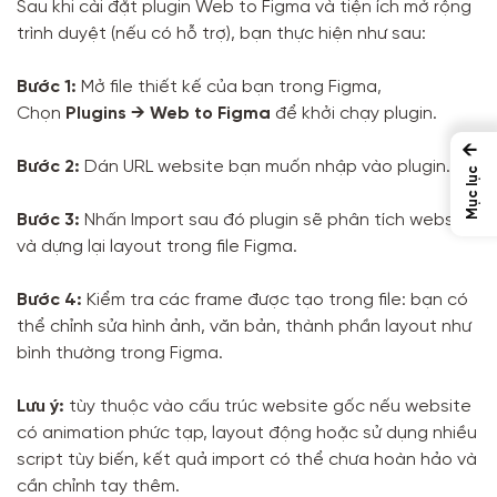
Sau khi cài đặt plugin Web to Figma và tiện ích mở rộng
trình duyệt (nếu có hỗ trợ), bạn thực hiện như sau:
Bước 1:
Mở file thiết kế của bạn trong Figma,
Chọn
Plugins → Web to Figma
để khởi chạy plugin.
←
Bước 2:
Dán URL website bạn muốn nhập vào plugin.
Mục lục
Bước 3:
Nhấn Import sau đó plugin sẽ phân tích website
và dựng lại layout trong file Figma.
Bước 4:
Kiểm tra các frame được tạo trong file: bạn có
thể chỉnh sửa hình ảnh, văn bản, thành phần layout như
bình thường trong Figma.
Lưu ý:
tùy thuộc vào cấu trúc website gốc nếu website
có animation phức tạp, layout động hoặc sử dụng nhiều
script tùy biến, kết quả import có thể chưa hoàn hảo và
cần chỉnh tay thêm.