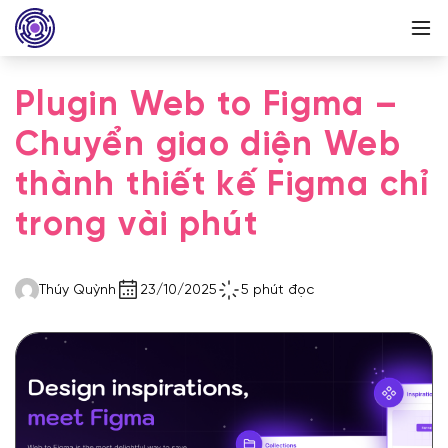
Plugin Web to Figma –
Chuyển giao diện Web
thành thiết kế Figma chỉ
trong vài phút
Thúy Quỳnh
23/10/2025
5 phút đọc