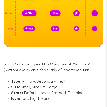
Bạn vừa tạo xong một bộ Component “Nút bấm”
(Button) cực kỳ chi tiết với đầy đủ các thuộc tính:
Type:
Primary, Secondary, Text.
Size:
Small, Medium, Large.
State:
Default, Hover, Pressed, Disabled.
Icon:
Left, Right, None.