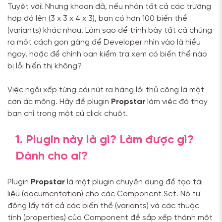
Tuyệt vời! Nhưng khoan đã, nếu nhân tất cả các trường
hợp đó lên (3 x 3 x 4 x 3), bạn có hơn 100 biến thể
(variants) khác nhau. Làm sao để trình bày tất cả chúng
ra một cách gọn gàng để Developer nhìn vào là hiểu
ngay, hoặc để chính bạn kiểm tra xem có biến thể nào
bị lỗi hiển thị không?
Việc ngồi xếp từng cái nút ra hàng lối thủ công là một
cơn ác mộng. Hãy để plugin
Propstar
làm việc đó thay
bạn chỉ trong một cú click chuột.
1. Plugin này là gì? Làm được gì?
Dành cho ai?
Plugin
Propstar
là một plugin chuyên dụng để tạo tài
liệu (documentation) cho các Component Set. Nó tự
động lấy tất cả các biến thể (variants) và các thuộc
tính (properties) của Component để sắp xếp thành một