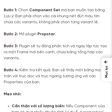
Bước 1:
Chọn
Component Set
mà bạn muốn tạo bảng.
Lưu ý:
Bạn phải chọn vào cái khung nét đứt màu tím
chứa các variants, không phải chọn từng variant lẻ.
Bước 2:
Mở plugin
Propstar
.
Bước 3:
Plugin sẽ tự động phân tích và ngay lập tức tạo
ra một Frame mới bên cạnh, chứa bảng tổng hợp các
variants.
←
Mục lục
Bước 4:
Kiểm tra kết quả. Bạn sẽ thấy một bảng ma
trận với trục dọc và trục ngang tương ứng với các
Properties của bạn.
Mẹo nhỏ:
Cẩn thận với số lượng biến:
Nếu Component của