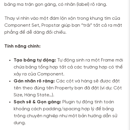
bảng ma trận gọn gàng, có nhãn (label) rõ ràng.
Thay vì nhìn vào một đám lộn xộn trong khung tím của
Component Set, Propstar giúp bạn “trải” tất cả ra mặt
phẳng để dễ dàng đối chiếu.
Tính năng chính:
Tạo bảng tự động:
Tự động sinh ra một Frame mới
chứa bảng tổng hợp tất cả các trường hợp có thể
xảy ra của Component.
Gán nhãn rõ ràng:
Các cột và hàng sẽ được đặt
tên theo đúng tên Property bạn đã đặt (ví dụ: Cột
Size, Hàng State…).
Sạch sẽ & Gọn gàng:
Plugin tự động tính toán
khoảng cách padding/spacing hợp lý để bảng
trông chuyên nghiệp như một bản hướng dẫn sử
dụng.