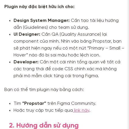
Plugin này đặc biệt hữu ích cho:
Design System Manager:
Cần tạo tài liệu hướng
dẫn (Guidelines) cho team sử dụng.
UI Designer:
Cần QA (Quality Assurance) lại
component của mình. Nhìn vào bảng Propstar, bạn
sẽ phát hiện ngay nếu có một nút “Primary – Small –
Hover” nào đó bị sai màu hoặc lệch icon.
Developer:
Cần một cái nhìn tổng quan về tất cả
các trạng thái để code CSS chính xác mà không
phải mò mẫm click từng cái trong Figma.
Bạn có thể tìm plugin này bằng cách:
Tìm
“Propstar”
trên Figma Community.
Hoặc truy cập trực tiếp qua
link này
.
2. Hướng dẫn sử dụng