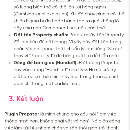
bạn có quá nhiều thuộc tính (ví dụ 5-6 properties),
số lượng biến thể có thể lên tới hàng nghìn
(Combinatorial explosion). Khi đó chạy plugin có thể
khiến Figma bị đơ hoặc bảng tạo ra quá khổng lồ.
Hãy chia nhỏ Component set nếu cần thiết.
Đặt tên Property chuẩn:
Propstar lấy tên Property
để làm tiêu đề cột/hàng. Vì vậy hãy đặt tên trong
phần Variant panel thật chuẩn (ví dụ: dùng “State”
thay vì “Property 1”) để bảng xuất ra dễ hiểu nhất.
Dùng để bàn giao (Handoff):
Đặt bảng Propstar
này vào trang “Hand-off” cho Dev. Họ sẽ cực kỳ
biết ơn vì có thể nhìn thấy mọi trạng thái của nút
bấm chỉ trong một cái liếc mắt.
3. Kết luận
Plugin Propstar
là minh chứng cho câu nói “làm việc
thông minh hơn, không phải vất vả hơn”. Nó biến công
việc làm tài liệu nhàm chán và tốn thời gian trở thành