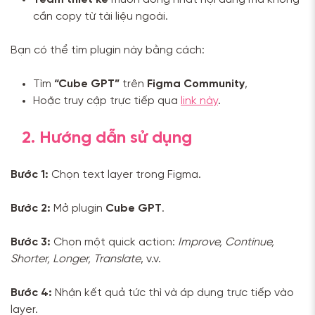
cần copy từ tài liệu ngoài.
Bạn có thể tìm plugin này bằng cách:
Tìm
“
Cube GPT
”
trên
Figma Community
,
Hoặc truy cập trực tiếp qua
link này
.
2. Hướng dẫn sử dụng
Bước 1:
Chọn text layer trong Figma.
Bước 2:
Mở plugin
Cube GPT
.
Bước 3:
Chọn một quick action:
Improve, Continue,
Shorter, Longer, Translate
, v.v.
Bước 4:
Nhận kết quả tức thì và áp dụng trực tiếp vào
layer.