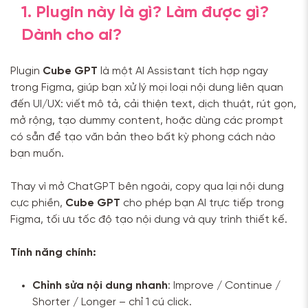
1. Plugin này là gì? Làm được gì?
Dành cho ai?
Plugin
Cube GPT
là một AI Assistant tích hợp ngay
trong Figma, giúp bạn xử lý mọi loại nội dung liên quan
đến UI/UX: viết mô tả, cải thiện text, dịch thuật, rút gọn,
mở rộng, tạo dummy content, hoặc dùng các prompt
có sẵn để tạo văn bản theo bất kỳ phong cách nào
bạn muốn.
Thay vì mở ChatGPT bên ngoài, copy qua lại nội dung
cực phiền,
Cube GPT
cho phép bạn AI trực tiếp trong
Figma, tối ưu tốc độ tạo nội dung và quy trình thiết kế.
Tính năng chính:
Chỉnh sửa nội dung nhanh
: Improve / Continue /
Shorter / Longer – chỉ 1 cú click.