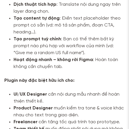
Dịch thuật tích hợp
: Translate nội dung ngay trên
layer đang chọn.
Tạo content tự động
: Điền text placeholder theo
prompt có sẵn (vd: mô tả sản phẩm, đoạn CTA,
heading…).
Tạo prompt tuỳ chỉnh
: Bạn có thể thêm bất kỳ
prompt nào phù hợp với workflow của mình (vd:
“Give me a random US full name”).
Hoạt động nhanh – không rời Figma
: Hoàn toàn
không cần chuyển tab.
Plugin này đặc biệt hữu ích cho:
UI/UX Designer
cần nội dung mẫu nhanh để hoàn
thiện thiết kế.
Product Designer
muốn kiểm tra tone & voice khác
nhau cho text trong giao diện.
Freelancer
cần tăng tốc quá trình tạo prototype.
Team thiết kế
muốn đồng nhất nội dung mà không