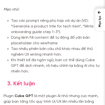
Mẹo nhỏ:
←
Mục lục
Tạo các prompt riêng phù hợp với dự án (VD:
“Generate a product title for tech item”, “Write
onboarding guide step 1–3”).
Dùng lệnh Fill content để tự động đổ văn bản
placeholder cho wireframe
Tạo nhiều phiên bản câu chữ khác nhau để thử
nghiệm UX writing nhanh hơn.
Khi thiết kế đa ngôn ngữ, bạn có thể dùng Cube
GPT để dịch nhanh, rồi hiệu chỉnh lại bằng AI cho tự
nhiên hơn.
3. Kết luận
Plugin
Cube GPT
là một plugin AI nhỏ nhưng cực mạnh,
giúp bạn tăng tốc quy trình UI/UX lên nhiều lần bằng