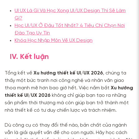
UI UX Là Gì Và Học Xong UI/UX Design Thì Sẽ Làm
Gì?
Học UI/UX Ở Đâu Tốt Nhất? 4 Tiêu Chí Chọn Nơi
Đào Tạo Uy Tín
Khóa Học Nhập Môn Về UX Design
IV. Kết luận
Tổng kết về
Xu hướng thiết kế UI/UX 2026
, chúng ta
thấy một bức tranh nơi công nghệ và nhân văn giao
thoa mạnh mẽ hơn bao giờ hết. Việc nắm bắt
Xu hướng
thiết kế UI/UX 2026
không chỉ giúp bạn tạo ra những
sản phẩm thời thượng mà còn giúp bạn trở thành một
nhà thiết kế có tư duy chiến lược và trách nhiệm.
Dù công cụ có thay đổi thế nào, bản chất của ngành
vẫn là giải quyết vấn đề cho con người. Hãy học cách