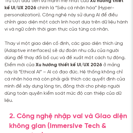
Trụ cột đầu tiên và mạnh mẽ nhất của
Xu hướng thiết
kế UI/UX 2026
chính là “Siêu cá nhân hóa” (Hyper-
personalization). Công nghệ này sử dụng AI để điều
chỉnh giao diện một cách linh hoạt dựa trên dữ liệu hành
vi và ngữ cảnh thời gian thực của từng cá nhân.
Thay vì một giao diện cố định, các giao diện thích ứng
(Adaptive interfaces) sẽ dự đoán nhu cầu của người
dùng để thay đổi bố cục và đề xuất một cách tự động.
Điểm mới của
Xu hướng thiết kế UI/UX 2026
ở mảng
này là “Ethical AI” – AI có đạo đức. Hệ thống không chỉ
cá nhân hóa mà còn phải giải thích các quyết định của
mình để xây dựng lòng tin, đồng thời cho phép người
dùng toàn quyền kiểm soát mức độ can thiệp của dữ
liệu.
2. Công nghệ nhập vai và Giao diện
không gian (Immersive Tech &