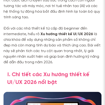
một cuộc dịch chuyển sâu sắc trong cách con người
tương tác với máy móc, nơi trí tuệ nhân tạo (AI) và các
hệ thống tự động hóa bắt đầu định hình lại toàn bộ quy
trình sáng tạo.
Đối với các nhà thiết kế từ cấp độ beginner đến
intermediate, hiểu rõ
Xu hướng thiết kế UI/UX 2026
là
chìa khóa để xây dựng những sản phẩm số không chỉ
đẹp mà còn mang tính dự báo và thích ứng cao. Bài viết
này sẽ phân tích các trụ cột quan trọng nhất, lý giải
nguyên nhân xuất hiện và giúp bạn định hướng kỹ năng
để dẫn đầu trong năm 2026.
I. Chi tiết các Xu hướng thiết kế
UI/UX 2026 nổi bật