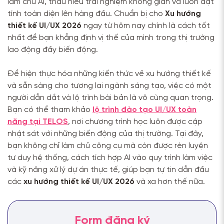
làm chủ AI, thấu hiểu trải nghiệm không gian và luôn đặt
tính toàn diện lên hàng đầu. Chuẩn bị cho
Xu hướng
thiết kế UI/UX 2026
ngay từ hôm nay chính là cách tốt
nhất để bạn khẳng định vị thế của mình trong thị trường
lao động đầy biến động.
Để hiện thực hóa những kiến thức về xu hướng thiết kế
và sẵn sàng cho tương lai ngành sáng tạo, việc có một
người dẫn dắt và lộ trình bài bản là vô cùng quan trọng.
Bạn có thể tham khảo
lộ trình đào tạo UI/UX toàn
năng tại TELOS
, nơi chương trình học luôn được cập
nhật sát với những biến động của thị trường. Tại đây,
bạn không chỉ làm chủ công cụ mà còn được rèn luyện
tư duy hệ thống, cách tích hợp AI vào quy trình làm việc
và kỹ năng xử lý dự án thực tế, giúp bạn tự tin dẫn đầu
các
xu hướng thiết kế UI/UX 2026
và xa hơn thế nữa.