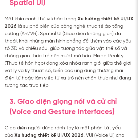
Spatial UI)
Một khía cạnh thú vị khác trong
Xu hướng thiết kế UI/UX
2026
là sự phổ biến của công nghệ thực tế ảo tăng
cường (AR/VR). Spatial UI (Giao diện không gian) đã
thoát khỏi những màn hình phẳng để thêm vào các yếu
tố 3D và chiều sâu, giúp tương tác giữa vật thể số và
không gian thực trở nên mượt mà hơn. Mixed Reality
(Thực tế hỗn hợp) đang xóa nhòa ranh giới giữa thế giới
vật lý và kỹ thuật số, biến các ứng dụng thương mại
điện tử hoặc làm việc từ xa trở nên chân thực như đang
tương tác trực tiếp.
3. Giao diện giọng nói và cử chỉ
(Voice and Gesture Interfaces)
Giao diện người dùng rảnh tay là một phần tất yếu
của
Xu hướng thiết kế UI/UX 2026
. VUI (Voice UI) cho