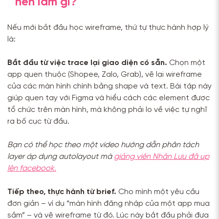
nên làm gì?
Nếu mới bắt đầu học wireframe, thứ tự thực hành hợp lý
là:
Bắt đầu từ việc trace lại giao diện có sẵn.
Chọn một
app quen thuộc (Shopee, Zalo, Grab), vẽ lại wireframe
của các màn hình chính bằng shape và text. Bài tập này
giúp quen tay với Figma và hiểu cách các element được
tổ chức trên màn hình, mà không phải lo về việc tự nghĩ
ra bố cục từ đầu.
Bạn có thể học theo một video hướng dẫn phân tách
layer áp dụng autolayout mà
giảng viên Nhân Lưu đã up
lên facebook.
Tiếp theo, thực hành từ brief.
Cho mình một yêu cầu
đơn giản – ví dụ “màn hình đăng nhập của một app mua
sắm” – và vẽ wireframe từ đó. Lúc này bắt đầu phải đưa