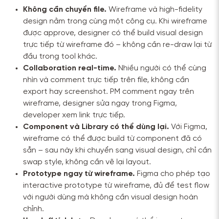
Không cần chuyển file.
Wireframe và high-fidelity
design nằm trong cùng một công cụ. Khi wireframe
được approve, designer có thể build visual design
trực tiếp từ wireframe đó – không cần re-draw lại từ
đầu trong tool khác.
Collaboration real-time.
Nhiều người có thể cùng
nhìn và comment trực tiếp trên file, không cần
export hay screenshot. PM comment ngay trên
wireframe, designer sửa ngay trong Figma,
developer xem link trực tiếp.
Component và Library có thể dùng lại.
Với Figma,
wireframe có thể được build từ component đã có
sẵn – sau này khi chuyển sang visual design, chỉ cần
swap style, không cần vẽ lại layout.
Prototype ngay từ wireframe.
Figma cho phép tạo
interactive prototype từ wireframe, đủ để test flow
với người dùng mà không cần visual design hoàn
chỉnh.