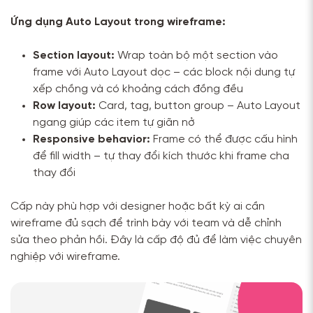
Ứng dụng Auto Layout trong wireframe:
Section layout:
Wrap toàn bộ một section vào
frame với Auto Layout dọc – các block nội dung tự
xếp chồng và có khoảng cách đồng đều
Row layout:
Card, tag, button group – Auto Layout
ngang giúp các item tự giãn nở
Responsive behavior:
Frame có thể được cấu hình
để fill width – tự thay đổi kích thước khi frame cha
thay đổi
Cấp này phù hợp với designer hoặc bất kỳ ai cần
wireframe đủ sạch để trình bày với team và dễ chỉnh
sửa theo phản hồi. Đây là cấp độ đủ để làm việc chuyên
nghiệp với wireframe.