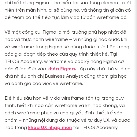
chỉ biết dùng Figma – họ hiểu tại sao từng element xuất
hiện trên màn hình, ai sẽ dùng nó, và thông tin gì cần có
để team có thể tiếp tục làm việc từ bản wireframe đó.
Về mặt công cụ, Figma là môi trường phù hợp nhất để
học và thực hành wireframe – vì những gì học được khi
vẽ wireframe trong Figma sẽ dùng được trực tiếp trong
các giai đoạn tiếp theo của quy trình thiết kế. Tại
TELOS Academy, wireframe và các kỹ năng Figma cơ
bản được đưa vào
khóa Figma
.
Lớp này khá thú vị là có
khá nhiều anh chị Business Analyst cũng tham gia học
và đánh giá cao việc vẽ wireframe.
Để hiểu sâu hơn về lý do wireframe tồn tại trong quy
trình, biết khi nào cần wireframe và khi nào không, và
cách wireframe phục vụ cho quyết định thiết kế sản
phẩm – những nội dung đó thuộc về tư duy UX, và được
học trong
khóa UX nhập môn
tại TELOS Academy.