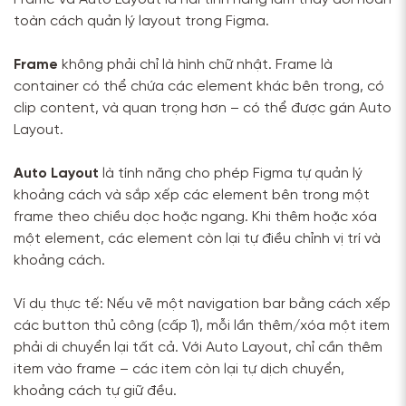
toàn cách quản lý layout trong Figma.
Frame
không phải chỉ là hình chữ nhật. Frame là
container có thể chứa các element khác bên trong, có
clip content, và quan trọng hơn – có thể được gán Auto
Layout.
Auto Layout
là tính năng cho phép Figma tự quản lý
khoảng cách và sắp xếp các element bên trong một
frame theo chiều dọc hoặc ngang. Khi thêm hoặc xóa
một element, các element còn lại tự điều chỉnh vị trí và
khoảng cách.
Ví dụ thực tế: Nếu vẽ một navigation bar bằng cách xếp
các button thủ công (cấp 1), mỗi lần thêm/xóa một item
phải di chuyển lại tất cả. Với Auto Layout, chỉ cần thêm
item vào frame – các item còn lại tự dịch chuyển,
khoảng cách tự giữ đều.