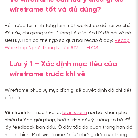
wireframe tốt và đủ dùng?
Hồi trước tụi mình từng làm một workshop để nói về chủ
đề này, chị giảng viên Dương Lê của lớp UX đã nói về nó
siêu kỹ. Bạn có thể ngó sơ qua bài recap ở đây:
Recap
Workshop Nghề Trong Người #12 – TELOS
Lưu ý 1 – Xác định mục tiêu của
wireframe trước khi vẽ
Wireframe phục vụ mục đích gì sẽ quyết định độ chi tiết
cần có.
Vẽ nhanh
khi mục tiêu là:
brainstorm
nội bộ, khám phá
nhiều hướng giải pháp, hoặc trình bày ý tưởng sơ bộ để
lấy feedback ban đầu. Ở đây tốc độ quan trọng hơn độ
hoàn chỉnh. Một wireframe “xấu” nhưng được vẽ trong