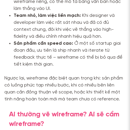
wireframe riêng, có thể mô tả bằng văn bản hoặc
làm thẳng vào UI.
Team nhỏ, làm việc liền mạch:
Khi designer và
developer làm việc rất sát nhau và đã có đủ
context chung, đôi khi việc vẽ thẳng vào high-
fidelity và điều chỉnh nhanh hiệu quả hơn.
Sản phẩm cần speed cao:
Ở một số startup giai
đoạn đầu, ưu tiên là ship nhanh và iterate từ
feedback thực tế – wireframe có thể bị bỏ qua để
tiết kiệm thời gian.
Ngược lại, wireframe đặc biệt quan trọng khi: sản phẩm
có luồng phức tạp nhiều bước, khi có nhiều bên liên
quan cần đồng thuận về scope, hoặc khi thiết kế một
tính năng hoàn toàn mới mà team chưa có reference.
Ai thường vẽ wireframe? Ai sẽ cầm
wireframe?