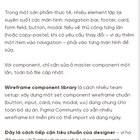
Trong một sản phẩm thực tế, nhiều element lặp lại
xuyên suốt các màn hình: navigation bar, footer, card,
form field, button, modal. Nếu vẽ thủ công từng lần
(hoặc copy-paste), khi có yêu cầu thay đổi – ví dụ thêm
một item vào navigation – phải vào từng màn hình để
sửa.
Với component, chỉ cần sửa ở master component một
lần, toàn bộ file cập nhật.
Wireframe component library
là cách nhiều team
setup: xây dựng một set component wireframe chuẩn
(button, input, card, nav, modal, v.v.) dùng chung cho
toàn bộ dự án. Figma Community có sẵn nhiều
wireframe kit miễn phí có thể import và dùng ngay.
Đây là cách tiếp cận tiêu chuẩn của designer
– vì họ