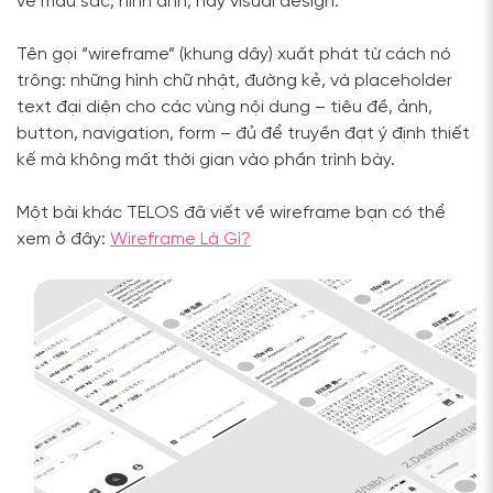
về màu sắc, hình ảnh, hay visual design.
Tên gọi “wireframe” (khung dây) xuất phát từ cách nó
trông: những hình chữ nhật, đường kẻ, và placeholder
text đại diện cho các vùng nội dung – tiêu đề, ảnh,
button, navigation, form – đủ để truyền đạt ý định thiết
kế mà không mất thời gian vào phần trình bày.
Một bài khác TELOS đã viết về wireframe bạn có thể
xem ở đây:
Wireframe Là Gì?