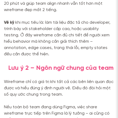
20 phút và giúp team align nhanh vẫn tốt hơn một
wireframe đẹp mất 2 tiếng.
Vẽ kỹ
khi mục tiêu là: làm tài liệu đặc tả cho developer,
trình bày với stakeholder cấp cao, hoặc usability
testing. Ở đây wireframe cần đủ chi tiết để người xem
hiểu behavior mà không cần giải thích thêm –
annotation, edge cases, trạng thái lỗi, empty states
đều cần được thể hiện.
Lưu ý 2 – Ngôn ngữ chung của team
Wireframe chỉ có giá trị khi tất cả các bên liên quan đọc
được và hiểu đúng ý định người vẽ. Điều đó đòi hỏi một
số quy ước chung trong team.
Nếu toàn bộ team đang dùng Figma, việc share
wireframe trực tiếp trên Figma là lý tưởng – ai cũng có