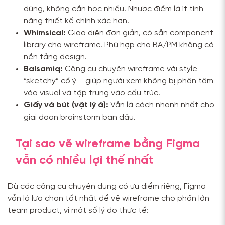
dùng, không cần học nhiều. Nhược điểm là ít tính
năng thiết kế chính xác hơn.
Whimsical:
Giao diện đơn giản, có sẵn component
library cho wireframe. Phù hợp cho BA/PM không có
nền tảng design.
Balsamiq:
Công cụ chuyên wireframe với style
“sketchy” cố ý – giúp người xem không bị phân tâm
vào visual và tập trung vào cấu trúc.
Giấy và bút (vật lý á):
Vẫn là cách nhanh nhất cho
giai đoạn brainstorm ban đầu.
Tại sao vẽ wireframe bằng Figma
vẫn có nhiều lợi thế nhất
Dù các công cụ chuyên dụng có ưu điểm riêng, Figma
vẫn là lựa chọn tốt nhất để vẽ wireframe cho phần lớn
team product, vì một số lý do thực tế: