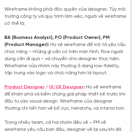
Wireframe không phải độc quyền của designer. Tùy môi
trường công ty và quy trình làm việc, người vẽ wireframe
có thể là:
BA (Business Analyst), PO (Product Owner), PM
(Product Manager):
Họ vẽ wireframe để mô tả yêu cầu
chức năng – những gì cần có trên màn hình, flow người
dùng cần đi qua – và chuyển cho designer thực hiện.
Wireframe của nhóm này thường ở dạng low-fidelity,
tập trung vào logic và chức năng hơn là layout.
Product Designer
/
UI/UX Designer
:
Họ vẽ wireframe
để khám phá và kiểm chứng giải pháp thiết kế trước khi
đầu tư vào visual design. Wireframe của designer
thường chi tiết hơn về bố cục, hierarchy, và interaction.
Trong nhiều team, cả hai nhóm đều vẽ – PM vẽ
wireframe yêu cầu ban đầu, designer vẽ lại sau khi đã