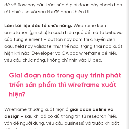
đề về flow hay cấu trúc, sửa ở giai đoạn này nhanh hơn
rất nhiều so với sau khi đã hoàn thiện UI.
Làm tài liệu đặc tả chức năng.
Wireframe kèm
annotation (ghi chú) là cách hiệu quả để mô tả behavior
của từng element – button này bấm thì chuyển đến
đâu, field này validate như thế nào, trạng thái nào xuất
hiện khi nào. Developer và QA đọc wireframe để hiểu
yêu cầu chức năng, không chỉ nhìn vào UI đẹp.
Giai đoạn nào trong quy trình phát
triển sản phẩm thì wireframe xuất
hiện?
Wireframe thường xuất hiện ở
giai đoạn define và
design
– sau khi đã có đủ thông tin từ research (hiểu
vấn đề người dùng, yêu cầu business) và trước khi bắt