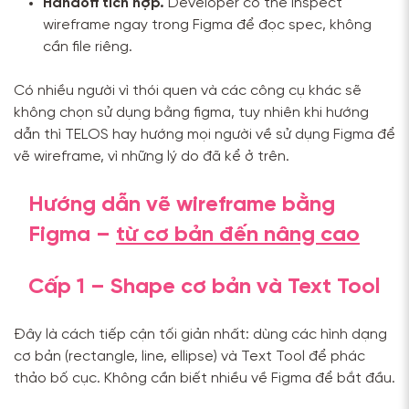
Handoff tích hợp.
Developer có thể inspect
wireframe ngay trong Figma để đọc spec, không
cần file riêng.
Có nhiều người vì thói quen và các công cụ khác sẽ
không chọn sử dụng bằng figma, tuy nhiên khi hướng
dẫn thì TELOS hay hướng mọi người về sử dụng Figma để
vẽ wireframe, vì những lý do đã kể ở trên.
Hướng dẫn vẽ wireframe bằng
Figma –
từ cơ bản đến nâng cao
Cấp 1 – Shape cơ bản và Text Tool
Đây là cách tiếp cận tối giản nhất: dùng các hình dạng
cơ bản (rectangle, line, ellipse) và Text Tool để phác
thảo bố cục. Không cần biết nhiều về Figma để bắt đầu.