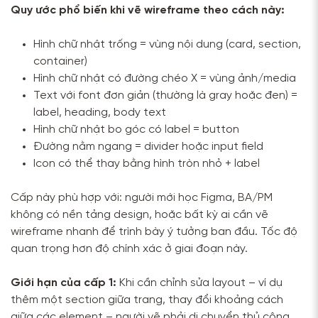
Quy ước phổ biến khi vẽ wireframe theo cách này:
Hình chữ nhật trống = vùng nội dung (card, section,
container)
Hình chữ nhật có đường chéo X = vùng ảnh/media
Text với font đơn giản (thường là gray hoặc đen) =
label, heading, body text
Hình chữ nhật bo góc có label = button
Đường nằm ngang = divider hoặc input field
Icon có thể thay bằng hình tròn nhỏ + label
Cấp này phù hợp với: người mới học Figma, BA/PM
không có nền tảng design, hoặc bất kỳ ai cần vẽ
wireframe nhanh để trình bày ý tưởng ban đầu. Tốc độ
quan trọng hơn độ chính xác ở giai đoạn này.
Giới hạn của cấp 1:
Khi cần chỉnh sửa layout – ví dụ
thêm một section giữa trang, thay đổi khoảng cách
giữa các element – người vẽ phải di chuyển thủ công