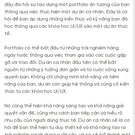
đâu đòi hỏi sự tạo dựng một portfolio ấn tượng của bạn
thông qua việc thực hiện một dự án cá nhân. Đây là cơ
hội để bạn áp dụng những kiến thức và kỹ năng bạn đã
học thông qua các khóa học UI/UX vào một dự án thực
tế.
Portfolio có thể bắt đầu từ những trải nghiệm hàng
ngày hoặc thông qua việc tham gia vào các cuộc gặp
gỡ và trao đổi. Dự án cá nhân đầu tiên có thể bắt
nguồn từ những ý tưởng đơn giản và từ cuộc sống xung
quanh bạn. Không chỉ chứng minh khả năng và tiềm
năng của bạn, dự án còn giúp hệ thống và củng cố kiến
thức từ các khóa học UI/UX.
Nó cũng thể hiện khả năng sáng tạo và khả năng giải
quyết vấn đề, cũng như cách bạn tiếp cận và hiểu rõ
nhu cầu của người dùng thực tế. Dự án cá nhân sẽ là cơ
hội để bạn thể hiện tư duy thiết kế và khả năng tạo ra
trải nghiệm người dùng xuất sắc, và nó sẽ trở thành một