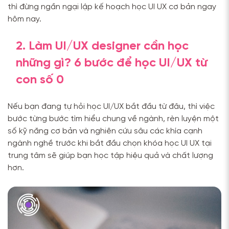
thì đừng ngần ngại lập kế hoạch học UI UX cơ bản ngay
hôm nay.
2. Làm UI/UX designer cần học
những gì? 6 bước để học UI/UX từ
con số 0
Nếu bạn đang tự hỏi học UI/UX bắt đầu từ đâu, thì việc
bước từng bước tìm hiểu chung về ngành, rèn luyện một
số kỹ năng cơ bản và nghiên cứu sâu các khía cạnh
ngành nghề trước khi bắt đầu chọn khóa học UI UX tại
trung tâm sẽ giúp bạn học tập hiệu quả và chất lượng
hơn.