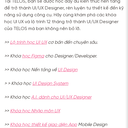
Tại TELOS, bạn sẽ được học đầy đủ kiến thức nền tảng
để trở thành UI/UX Designer, rèn luyện tư thiết kế đến kỹ
năng sử dụng công cụ. Hãy cùng khám phá các khóa
học UI UX và lộ trình 12 tháng trở thành UI/UX Designer
của TELOS mà bạn không nên bỏ lỡ.
>>
Lộ trình học UI UX
cơ bản đến chuyên sâu.
>> Khóa
học Figma
cho Designer/Developer.
>> Khóa học Nền tảng về
UI Design
> > Khóa học
UI Design System
>> Khóa học
A.I. dành cho UI/UX Designer
>>
Khóa học Nhập môn UX
>>
Khóa học thiết kế giao diện App
Mobile Design