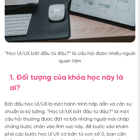
“Học UI/UX bắt đầu từ đâu?” là câu hỏi được nhiều người
quan tâm
1. Đối tượng của khóa học này là
ai?
Bắt đầu học UI/UX là một hành trình hấp dẫn và cần sự
chuẩn bị kỹ lưỡng. “Học UI/UX bắt đầu từ đâu?” là một
câu hỏi thường được đặt ra bởi những người mới chập
chững bước chân vào lĩnh vực này.
để bước vào khám
phá các bước
học UI UX cơ bản
từ con số 0, bạn cần