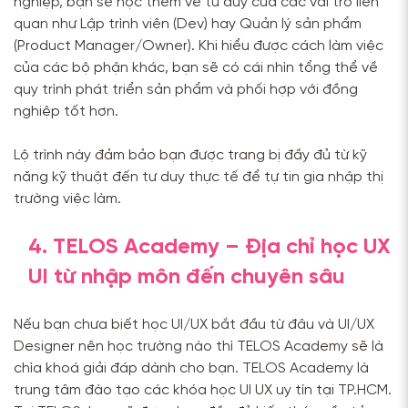
nghiệp, bạn sẽ học thêm về tư duy của các vai trò liên
quan như Lập trình viên (Dev) hay Quản lý sản phẩm
(Product Manager/Owner). Khi hiểu được cách làm việc
của các bộ phận khác, bạn sẽ có cái nhìn tổng thể về
quy trình phát triển sản phẩm và phối hợp với đồng
nghiệp tốt hơn.
Lộ trình này đảm bảo bạn được trang bị đầy đủ từ kỹ
năng kỹ thuật đến tư duy thực tế để tự tin gia nhập thị
trường việc làm.
4. TELOS Academy – Địa chỉ học UX
UI từ nhập môn đến chuyên sâu
Nếu bạn chưa biết học UI/UX bắt đầu từ đâu và UI/UX
Designer nên học trường nào thì TELOS Academy sẽ là
chìa khoá giải đáp dành cho bạn. TELOS Academy là
trung tâm đào tạo các khóa học UI UX uy tín tại TP.HCM.