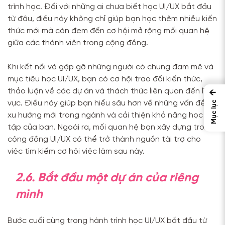
trình học. Đối với những ai chưa biết học UI/UX bắt đầu
từ đâu, điều này không chỉ giúp bạn học thêm nhiều kiến
thức mới mà còn đem đến cơ hội mở rộng mối quan hệ
giữa các thành viên trong cộng đồng.
Khi kết nối và gặp gỡ những người có chung đam mê và
mục tiêu học UI/UX, bạn có cơ hội trao đổi kiến thức,
thảo luận về các dự án và thách thức liên quan đến lĩnh
←
vực. Điều này giúp bạn hiểu sâu hơn về những vấn đề và
Mục lục
xu hướng mới trong ngành và cải thiện khả năng học
tập của bạn. Ngoài ra, mối quan hệ bạn xây dựng trong
cộng đồng UI/UX có thể trở thành nguồn tài trợ cho
việc tìm kiếm cơ hội việc làm sau này.
2.6. Bắt đầu một dự án của riêng
mình
Bước cuối cùng trong hành trình học UI/UX bắt đầu từ