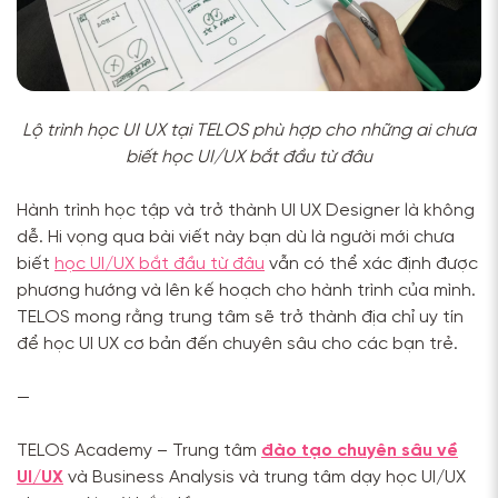
Lộ trình học UI UX tại TELOS phù hợp cho những ai chưa
biết học UI/UX bắt đầu từ đâu
Hành trình học tập và trở thành UI UX Designer là không
dễ. Hi vọng qua bài viết này bạn dù là người mới chưa
biết
học UI/UX bắt đầu từ đâu
vẫn có thể xác định được
phương hướng và lên kế hoạch cho hành trình của mình.
TELOS mong rằng trung tâm sẽ trở thành địa chỉ uy tín
để học UI UX cơ bản đến chuyên sâu cho các bạn trẻ.
—
TELOS Academy – Trung tâm
đào tạo chuyên sâu về
UI/UX
và Business Analysis và trung tâm dạy học UI/UX