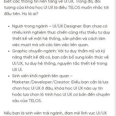
biết các thông tin nền tảng về UI UX.
Trong đó, đối
tượng của khóa học UI UX là điều TELOS muốn nhắc tới
đầu tiên. Họ là ai?
Người trong ngành – UI/UX Designer: Bạn chưa có
nhiều kinh nghiệm thực chiến cũng như thiếu tư duy
thiết kế về mặt hệ thống, sản phẩm và cách làm
việc mượt mà với các làm việc liên quan.
Graphic chuyển ngành: Với tư duy thẩm mỹ và kỹ
năng thiết kế đã có, bạn cần bổ sung kiến thức về
UI/UX, tư duy hệ thống, nguyên tắc thiết kế trong
UX UI.
Sinh viên khối ngành liên quan –
Marketer/Developer/Creator: Điều bạn cần là lựa
chọn học UI UX ở đâu, khóa học UI UX nào uy tín
hoặc lựa chọn lộ trình học UI UX cơ bản đến chuyên
sâu của TELOS.
Nếu bạn là sinh viên trái ngành, đam mê lĩnh vực UI/UX