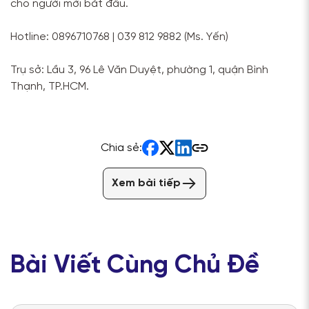
cho người mới bắt đầu.
Hotline: 0896710768 | 039 812 9882 (Ms. Yến)
Trụ sở: Lầu 3, 96 Lê Văn Duyệt, phường 1, quận Bình
Thạnh, TP.HCM.
Chia sẻ:
Xem bài tiếp
Bài Viết Cùng Chủ Đề