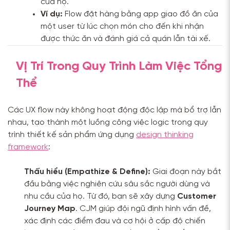
của họ.
Ví dụ:
Flow đặt hàng bằng app giao đồ ăn của
một user từ lúc chọn món cho đến khi nhận
được thức ăn và đánh giá cả quán lẫn tài xế.
Vị Trí Trong Quy Trình Làm Việc Tổng
Thể
Các UX flow này không hoạt động độc lập mà bổ trợ lẫn
nhau, tạo thành một luồng công việc logic trong quy
trình thiết kế sản phẩm ứng dụng
design thinking
framework
:
Thấu hiểu (Empathize & Define):
Giai đoạn này bắt
đầu bằng việc nghiên cứu sâu sắc người dùng và
nhu cầu của họ. Từ đó, bạn sẽ xây dựng
Customer
Journey Map
. CJM giúp đội ngũ định hình vấn đề,
xác định các điểm đau và cơ hội ở cấp độ chiến