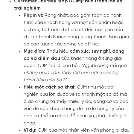
Customer Journey Map (CJM): Bức tranh lớn về
trải nghiệm
Phạm vi:
Rộng nhất, bao gồm toàn bộ hành
trình của khách hàng với một sản phẩm hoặc
dịch vụ, từ trước khi họ biết đến bạn cho đến
khi trở thành khách hàng trung thành. Bao gồm
cả các tương tác online và offline.
Mục đích:
Thấu hiểu
cảm xúc, suy nghĩ, động
cơ và điểm đau
của khách hàng ở từng giai
đoạn. CJM trả lời câu hỏi:
“Người dùng trải qua
những gì và cảm thấy thế nào trên toàn bộ
hành trình của họ?”
Hiểu một cách sơ khai:
CJM như một bài
nghiên cứu lớn được vẽ ra thành một sơ đồ mà
ở đó chúng ta thấy nhiều lý do, động cơ và các
vấn đề của khách hàng để từ đó công ty của
bạn có thể lựa chọn để phục vụ, phát triển giải
pháp.
Ví dụ:
CJM của một nhân viên văn phòng bị đau