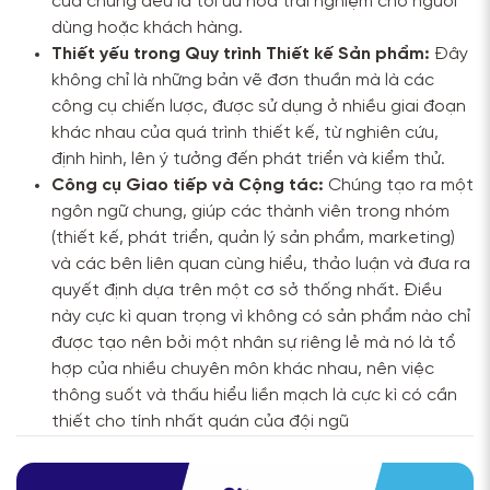
của chúng đều là tối ưu hóa trải nghiệm cho người
dùng hoặc khách hàng.
Thiết yếu trong Quy trình Thiết kế Sản phẩm:
Đây
không chỉ là những bản vẽ đơn thuần mà là các
công cụ chiến lược, được sử dụng ở nhiều giai đoạn
khác nhau của quá trình thiết kế, từ nghiên cứu,
định hình, lên ý tưởng đến phát triển và kiểm thử.
Công cụ Giao tiếp và Cộng tác:
Chúng tạo ra một
ngôn ngữ chung, giúp các thành viên trong nhóm
(thiết kế, phát triển, quản lý sản phẩm, marketing)
và các bên liên quan cùng hiểu, thảo luận và đưa ra
quyết định dựa trên một cơ sở thống nhất. Điều
này cực kì quan trọng vì không có sản phẩm nào chỉ
được tạo nên bởi một nhân sự riêng lẻ mà nó là tổ
hợp của nhiều chuyên môn khác nhau, nên việc
thông suốt và thấu hiểu liền mạch là cực kì có cần
thiết cho tính nhất quán của đội ngũ