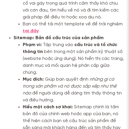
cổ vai gáy trong quá trình cảm thấy khó chịu
với cơn đau, tìm hiểu về nó và đi tìm kiếm các
giải pháp để điều trị hoặc xoa dịu nó.
Bạn có thể tải một template về để trải nghiệm
tại đây
Sitemap: Bản đồ cấu trúc của sản phẩm
Phạm vi:
Tập trung vào
cấu trúc và tổ chức
thông tin
bên trong một sản phẩm kỹ thuật số
(website hoặc ứng dụng). Nó hiển thị các trang,
danh mục và mối quan hệ phân cấp giữa
chúng.
Mục đích:
Giúp bạn quyết định
những gì có
trong sản phẩm và nó được sắp xếp như thế
nào
để người dùng dễ dàng tìm thấy thông tin
và điều hướng.
Hiểu một cách sơ khai:
Sitemap chính là tấm
bản đồ của chính web hoặc app của bạn, nó
thể hiện cách bạn sẽ cấu trúc sản phẩm để
sẵn sàng mời khách hàng đến và tìm thấy hay