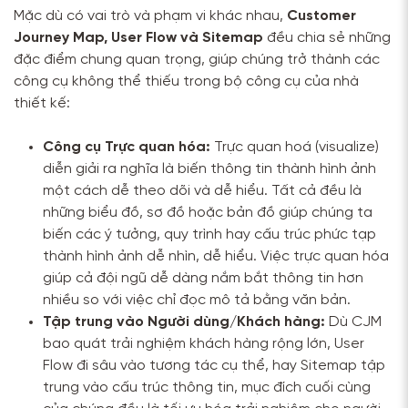
Mặc dù có vai trò và phạm vi khác nhau,
Customer
Journey Map, User Flow và Sitemap
đều chia sẻ những
đặc điểm chung quan trọng, giúp chúng trở thành các
công cụ không thể thiếu trong bộ công cụ của nhà
thiết kế:
Công cụ Trực quan hóa:
Trực quan hoá (visualize)
diễn giải ra nghĩa là biến thông tin thành hình ảnh
một cách dễ theo dõi và dễ hiểu. Tất cả đều là
những biểu đồ, sơ đồ hoặc bản đồ giúp chúng ta
biến các ý tưởng, quy trình hay cấu trúc phức tạp
thành hình ảnh dễ nhìn, dễ hiểu. Việc trực quan hóa
giúp cả đội ngũ dễ dàng nắm bắt thông tin hơn
nhiều so với việc chỉ đọc mô tả bằng văn bản.
Tập trung vào Người dùng/Khách hàng:
Dù CJM
bao quát trải nghiệm khách hàng rộng lớn, User
Flow đi sâu vào tương tác cụ thể, hay Sitemap tập
trung vào cấu trúc thông tin, mục đích cuối cùng