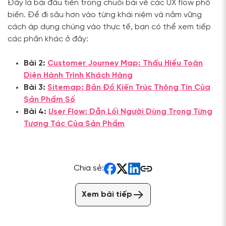
Đây là bài đầu tiên trong chuỗi bài về các UX flow phổ
biến. Để đi sâu hơn vào từng khái niệm và nắm vững
cách áp dụng chúng vào thực tế, bạn có thể xem tiếp
các phần khác ở đây:
Bài 2:
Customer Journey Map: Thấu Hiểu Toàn
Diện Hành Trình Khách Hàng
Bài 3:
Sitemap: Bản Đồ Kiến Trúc Thông Tin Của
Sản Phẩm Số
Bài 4:
User Flow: Dẫn Lối Người Dùng Trong Từng
Tương Tác Của Sản Phẩm
Chia sẻ:
Xem bài tiếp