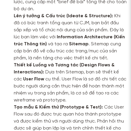
lược, cung cấp một “brief đề bài” tổng thể cho toàn
bộ dự án.
Lên ý tưởng & Cấu trúc (Ideate & Structure):
Khi
đã có bức tranh tổng quan từ CJM, bạn bắt đầu
sắp xếp và tổ chức nội dung của sản phẩm. Đây là
lúc bạn làm việc với
Information Architecture (Kiến
trúc Thông tin)
và tạo ra
Sitemap
. Sitemap cung
cấp bản đồ về cấu trúc các trang/mục của sản
phẩm, là nền tảng cho việc thiết kế chi tiết.
Thiết kế Luồng và Tương tác (Design Flows &
Interactions):
Dựa trên Sitemap, bạn sẽ thiết kế
các
User Flow
cụ thể. User Flow là sơ đồ chi tiết các
bước người dùng cần thực hiện để hoàn thành một
nhiệm vụ trong sản phẩm, là cơ sở để tạo ra các
wireframe và prototype.
Tạo mẫu & Kiểm thử (Prototype & Test):
Các User
Flow sau đó được trực quan hóa thành prototype
và được kiểm thử với người dùng thực. Phản hồi thu
được sẽ giúp bạn lặp lại và tinh chỉnh thiết kế cho