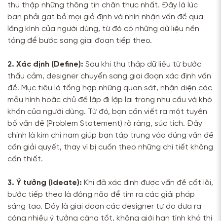
thu thập những thông tin chân thực nhất. Đây là lúc
bạn phải gạt bỏ mọi giả định và nhìn nhận vấn đề qua
lăng kính của người dùng, từ đó có những dữ liệu nền
tảng để bước sang giai đoạn tiếp theo.
2. Xác định (Define):
Sau khi thu thập dữ liệu từ bước
thấu cảm, designer chuyển sang giai đoạn xác định vấn
đề. Mục tiêu là tổng hợp những quan sát, nhận diện các
mẫu hình hoặc chủ đề lặp đi lặp lại trong nhu cầu và khó
khăn của người dùng. Từ đó, bạn cần viết ra một tuyên
bố vấn đề (Problem Statement) rõ ràng, súc tích. Đây
chính là kim chỉ nam giúp bạn tập trung vào đúng vấn đề
cần giải quyết, thay vì bị cuốn theo những chi tiết không
cần thiết.
3. Ý tưởng (Ideate):
Khi đã xác định được vấn đề cốt lõi,
bước tiếp theo là động não để tìm ra các giải pháp
sáng tạo. Đây là giai đoạn các designer tự do đưa ra
càng nhiều ý tưởng càng tốt, không giới hạn tính khả thi