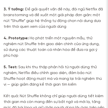
3. Ý tưởng:
Để giải quyết vấn đề này, đội ngũ Netflix đã
brainstorming và đề xuất một giải pháp đơn giản: một
nút “Shuffle” giúp hệ thống tự động chọn nội dung dựa
trên thói quen xem của người dùng
4. Prototype:
Họ phát triển một nguyên mẫu, thử
nghiệm nút Shuffle trên giao diện chính của ứng dụng,
sử dụng các thuật toán cá nhân hóa để đưa ra gợi ý
phù hợp
5. Test:
Sau khi thu thập phản hồi từ người dùng thử
nghiệm, Netflix điều chỉnh giao diện, đảm bảo nút
Shuffle hoạt động mượt mà và mang lại trải nghiệm thú
vị — giúp giảm đáng kể thời gian tìm kiếm
Kết quả: Nút Shuffle không chỉ giúp người dùng tiết kiệm
thời gian mà còn mang đến sự bất ngờ và mới lạ, tăng
mức độ hài lòng và giữ chân người dùng lâu hơn trên nền