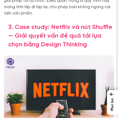
giải pháp tối ưu nhất. Điều quan trọng là quy trình này
mang tính lặp đi lặp lại, cho phép bạn không ngừng cải
tiến sản phẩm.
3. Case study: Netflix và nút Shuffle
— Giải quyết vấn đề quá tải lựa
chọn bằng Design Thinking
←
Mục lục