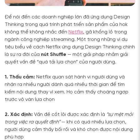
Để nói đến các doanh nghiệp lớn đã ứng dụng Design
Thinking trong quá trình phát triển sản phẩm của hok
không thể không nhắc đến
Netflix
, gã khổng lồ trong
ngành công nghiệp streaming. Một trong những ví dụ
tiêu biểu về cách Netflix ứng dụng Design Thinking chính
là sự ra đời của
nút Shuffle
— một giải pháp nhằm giải
quyết vấn đề “quá tải lựa chọn” của người dùng.
1. Thấu cảm:
Netflix quan sát hành vi người dùng và
nhận ra nhiều người dành quá nhiều thời gian để tìm
kiếm nội dung thay vì xem. Họ cảm thấy choáng ngợp
trước vô vàn lựa chọn
2. Xác định:
Vấn đề cốt lõi được xác định là
“sự mệt mỏi
trong việc ra quyết định”
— khi có quá nhiều lựa chọn,
người dùng cảm thấy bối rối và khó chọn được nội dung
phù hợp