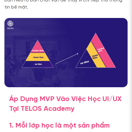
bạn hiểu rõ bản chất vấn đề thay vì chỉ tiếp thu thông
tin bề mặt.
Áp Dụng MVP Vào Việc Học UI/UX
Tại TELOS Academy
1. Mỗi lớp học là một sản phẩm