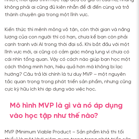
không phải ai cũng đủ kiên nhẫn để đi đến cùng và trở
thành chuyên gia trong một lĩnh vực.
Kiến thức thì mênh mông vô tận, còn thời gian và năng
lượng của con người thì có hạn, chưa kể bạn còn phải
cạnh tranh với AI trong thời đại số. Khi bắt đầu với một
lĩnh vực mới, ai cũng có cảm giác mông lung vì chưa có
cái nhìn tổng quan. Vậy có cách nào giúp bạn học một
cách thông minh hơn, hiệu quả hơn mà không bị lạc
hướng? Câu trả lời chính là tư duy MVP – một nguyên
tắc quan trọng trong phát triển sản phẩm, nhưng cũng
cực kỳ hữu ích khi áp dụng vào việc học.
Mô hình MVP là gì và nó áp dụng
vào học tập như thế nào?
MVP (Minimum Viable Product – Sản phẩm khả thi tối