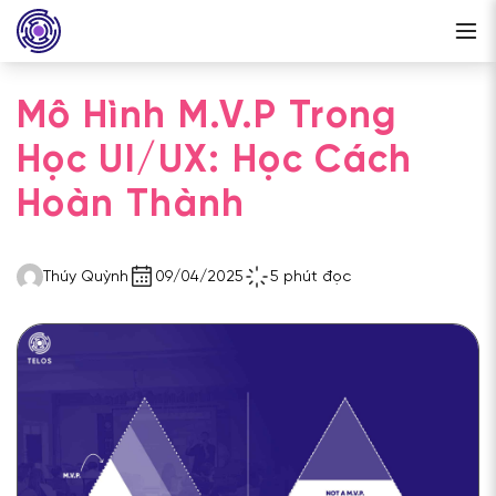
Mô Hình M.V.P Trong
Học UI/UX: Học Cách
Hoàn Thành
Thúy Quỳnh
09/04/2025
5 phút đọc