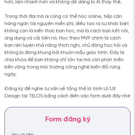
hơn, làm nhanh hơn và không dễ dàng bị AI thay thế.
Trong thời đại mà ai cũng có thể học online, tiếp cận
hàng ngàn tài nguyên miễn phí, điều tạo ra sự khác biệt
không còn là kiến thức bạn học, mà là cách bạn kết nối,
ứng dụng và cải tiến nó. Học theo MVP chính là cách
bạn rèn luyện khả năng thích nghi, chủ động học hỏi và
không bị đóng khung bởi khuôn mẫu giáo trình. Đây là
chìa khóa để bạn không chỉ tồn tại mà còn phát triển
bền vững trong môi trường công nghệ biến đổi từng
ngày.
Đăng ký để nghe tư vấn về tổng thể lộ trình UI/UX
Design tại TELOS bằng cách điền vào form dưới đây nhé
Họ và tên