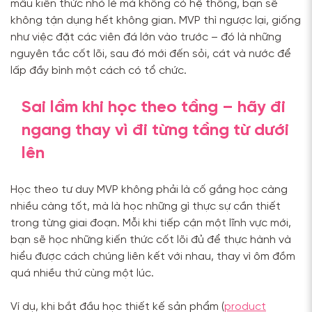
mẩu kiến thức nhỏ lẻ mà không có hệ thống, bạn sẽ
không tận dụng hết không gian. MVP thì ngược lại, giống
như việc đặt các viên đá lớn vào trước – đó là những
nguyên tắc cốt lõi, sau đó mới đến sỏi, cát và nước để
lấp đầy bình một cách có tổ chức.
Sai lầm khi học theo tầng – hãy đi
ngang thay vì đi từng tầng từ dưới
lên
Học theo tư duy MVP không phải là cố gắng học càng
nhiều càng tốt, mà là học những gì thực sự cần thiết
trong từng giai đoạn. Mỗi khi tiếp cận một lĩnh vực mới,
bạn sẽ học những kiến thức cốt lõi đủ để thực hành và
hiểu được cách chúng liên kết với nhau, thay vì ôm đồm
quá nhiều thứ cùng một lúc.
Ví dụ, khi bắt đầu học thiết kế sản phẩm (
product