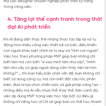
mà các designer chuyên nghiệp phát triển kỹ năng
trong công việc.
4. Tăng lợi thế cạnh tranh trong thời
đại AI phát triển
Khi AI đang dần thay thế những thao tác lặp lại và tự
động hóa nhiều công việc thiết kế cơ bản, điều khiến
con người khác biệt chính là tư duy và “tính con người”.
Việc học theo phương pháp MVP giúp bạn không chỉ
biết làm mà còn biết “vì sao mình làm như vậy”, “mình
làm như vậy có giúp người dùng cảm thấy tiện lợi hơn
không?”…. Khi bạn hiểu bản chất vấn đề, bạn không chỉ
biết sử dụng công cụ, mà còn biết đặt câu hỏi, phản
biện, đưa ra lựa chọn chiến lược và giải pháp sáng tạo –
những điều mà AI vẫn chưa thể thay thế. Bên cạnh đó,
việc áp dụng MVP trong việc học tập bất cứ điều gì
không chỉ riêng học UI/UX sẽ giúp bạn có thể học nhanh