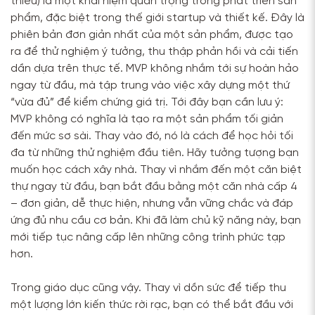
thiểu) là một khái niệm quan trọng trong phát triển sản
phẩm, đặc biệt trong thế giới startup và thiết kế. Đây là
phiên bản đơn giản nhất của một sản phẩm, được tạo
ra để thử nghiệm ý tưởng, thu thập phản hồi và cải tiến
dần dựa trên thực tế. MVP không nhắm tới sự hoàn hảo
ngay từ đầu, mà tập trung vào việc xây dựng một thứ
“vừa đủ” để kiểm chứng giá trị. Tới đây bạn cần lưu ý:
MVP không có nghĩa là tạo ra một sản phẩm tối giản
đến mức sơ sài. Thay vào đó, nó là cách để học hỏi tối
đa từ những thử nghiệm đầu tiên. Hãy tưởng tượng bạn
muốn học cách xây nhà. Thay vì nhắm đến một căn biệt
thự ngay từ đầu, bạn bắt đầu bằng một căn nhà cấp 4
– đơn giản, dễ thực hiện, nhưng vẫn vững chắc và đáp
ứng đủ nhu cầu cơ bản. Khi đã làm chủ kỹ năng này, bạn
mới tiếp tục nâng cấp lên những công trình phức tạp
hơn.
Trong giáo dục cũng vậy. Thay vì dồn sức để tiếp thu
một lượng lớn kiến thức rời rạc, bạn có thể bắt đầu với