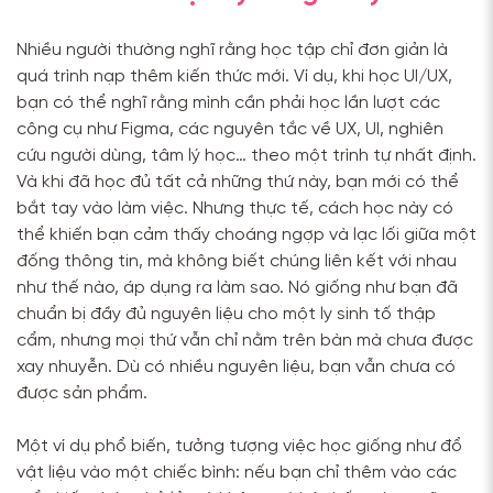
Nhiều người thường nghĩ rằng học tập chỉ đơn giản là
quá trình nạp thêm kiến thức mới. Ví dụ, khi học UI/UX,
bạn có thể nghĩ rằng mình cần phải học lần lượt các
công cụ như Figma, các nguyên tắc về UX, UI, nghiên
cứu người dùng, tâm lý học… theo một trình tự nhất định.
Và khi đã học đủ tất cả những thứ này, bạn mới có thể
bắt tay vào làm việc. Nhưng thực tế, cách học này có
thể khiến bạn cảm thấy choáng ngợp và lạc lối giữa một
đống thông tin, mà không biết chúng liên kết với nhau
như thế nào, áp dụng ra làm sao. Nó giống như bạn đã
chuẩn bị đầy đủ nguyên liệu cho một ly sinh tố thập
cẩm, nhưng mọi thứ vẫn chỉ nằm trên bàn mà chưa được
xay nhuyễn. Dù có nhiều nguyên liệu, bạn vẫn chưa có
được sản phẩm.
Một ví dụ phổ biến, tưởng tượng việc học giống như đổ
vật liệu vào một chiếc bình: nếu bạn chỉ thêm vào các