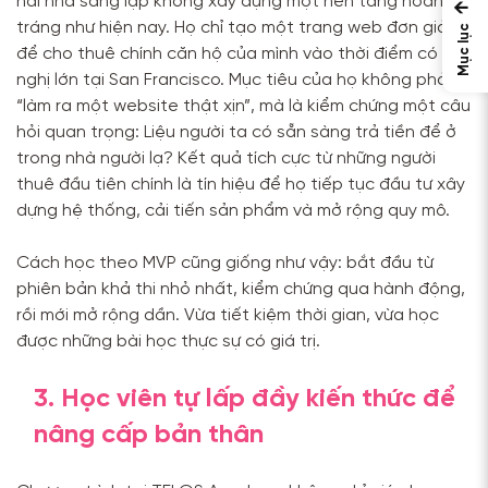
hai nhà sáng lập không xây dựng một nền tảng hoành
←
tráng như hiện nay. Họ chỉ tạo một trang web đơn giản
Mục lục
để cho thuê chính căn hộ của mình vào thời điểm có hội
nghị lớn tại San Francisco. Mục tiêu của họ không phải là
“làm ra một website thật xịn”, mà là kiểm chứng một câu
hỏi quan trọng: Liệu người ta có sẵn sàng trả tiền để ở
trong nhà người lạ? Kết quả tích cực từ những người
thuê đầu tiên chính là tín hiệu để họ tiếp tục đầu tư xây
dựng hệ thống, cải tiến sản phẩm và mở rộng quy mô.
Cách học theo MVP cũng giống như vậy: bắt đầu từ
phiên bản khả thi nhỏ nhất, kiểm chứng qua hành động,
rồi mới mở rộng dần. Vừa tiết kiệm thời gian, vừa học
được những bài học thực sự có giá trị.
3. Học viên tự lấp đầy kiến thức để
nâng cấp bản thân