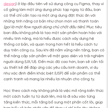
design
) ở lớp đầu tiên về sử dụng công cụ Figma, thay vì
cố gắng làm một ứng dụng phức tạp ngay từ đầu, bạn
có thể chỉ cần tạo ra một ứng dụng đặt thức ăn với
những tính năng cơ bản như chọn món và thanh toán
(gọi là một flow người dùng chủ chốt đầu tiên)
. Mục tiêu
ban đầu không phải là tạo một sản phẩm hoàn hảo với
nhiều tính năng, mà là hiểu được cách xây dựng hệ
thống cơ bản, và quan trọng hơn hết là hiểu cách tư
duy trên công cụ. Sau khi đã nắm vững nền tảng, bạn có
thể nâng cấp sản phẩm về mặt giao diện và trải nghiệm
người dùng (UX/UI). Đến mức độ cao hơn, bạn sẽ cần tối
ưu thiết kế để đáp ứng các yêu cầu kinh doanh, ví dụ
như xác định điểm khác biệt (USP) để sản phẩm có thể
cạnh tranh và mang lại nhiều lợi nhuận cho công ty.
Học theo cách này không phải là việc mở rộng kiến thức
một cách tuần tự từ dưới lên, mà là đi sâu vào từng
tầng kiến thức, mỗi tầng bổ sung một phần cốt lõi, giúp