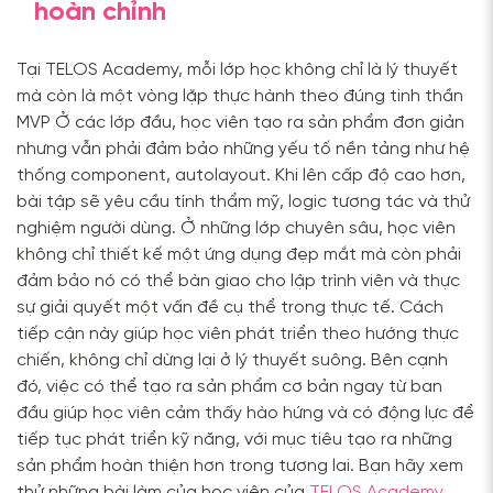
hoàn chỉnh
Tại TELOS Academy, mỗi lớp học không chỉ là lý thuyết
mà còn là một vòng lặp thực hành theo đúng tinh thần
MVP Ở các lớp đầu, học viên tạo ra sản phẩm đơn giản
nhưng vẫn phải đảm bảo những yếu tố nền tảng như hệ
thống component, autolayout. Khi lên cấp độ cao hơn,
bài tập sẽ yêu cầu tính thẩm mỹ, logic tương tác và thử
nghiệm người dùng. Ở những lớp chuyên sâu, học viên
không chỉ thiết kế một ứng dụng đẹp mắt mà còn phải
đảm bảo nó có thể bàn giao cho lập trình viên và thực
sự giải quyết một vấn đề cụ thể trong thực tế. Cách
tiếp cận này giúp học viên phát triển theo hướng thực
chiến, không chỉ dừng lại ở lý thuyết suông. Bên cạnh
đó, việc có thể tạo ra sản phẩm cơ bản ngay từ ban
đầu giúp học viên cảm thấy hào hứng và có động lực để
tiếp tục phát triển kỹ năng, với mục tiêu tạo ra những
sản phẩm hoàn thiện hơn trong tương lai. Bạn hãy xem
thử những bài làm của học viên của
TELOS Academy