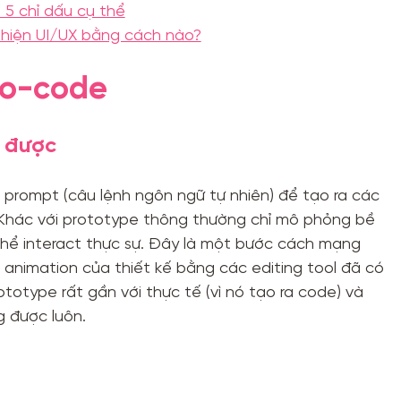
 5 chỉ dấu cụ thể
i thiện UI/UX bằng cách nào?
to-code
y được
prompt (câu lệnh ngôn ngữ tự nhiên) để tạo ra các
Khác với prototype thông thường chỉ mô phỏng bề
 thể interact thực sự. Đây là một bước cách mạng
 animation của thiết kế bằng các editing tool đã có
totype rất gần với thực tế (vì nó tạo ra code) và
g được luôn.