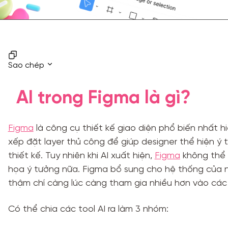
Sao chép
AI trong Figma là gì?
Figma
là công cụ thiết kế giao diện phổ biến nhất h
xếp đặt layer thủ công để giúp designer thể hiện ý
thiết kế. Tuy nhiên khi AI xuất hiện,
Figma
không thể 
họa ý tưởng nữa. Figma bổ sung cho hệ thống của nó
thậm chí càng lúc càng tham gia nhiều hơn vào các 
Có thể chia các tool AI ra làm 3 nhóm: