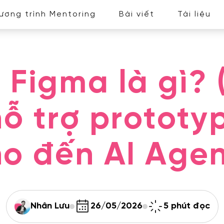
ương trình Mentoring
Bài viết
Tài liệu
 Figma là gì? 
ỗ trợ prototy
ho đến AI Agen
Nhân Lưu
26/05/2026
5 phút đọc