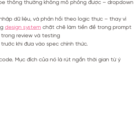
pe thông thường không mô phỏng được – dropdown
hập dữ liệu, và phản hồi theo logic thực – thay vì
ng
design system
chặt chẽ làm tiền đề trong prompt
trong review và testing
trước khi đưa vào spec chính thức.
ode. Mục đích của nó là rút ngắn thời gian từ ý