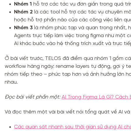
Nhóm 1
hỗ trợ các tác vụ đơn giản trong quá trìn
Nhóm 2
là các tool hỗ trợ các tác vụ chuyên mô
hoặc hỗ trợ phần nào của các công việc liên q
Nhóm 3
là nhóm phức tạp và quan trọng nhất, hi
Agents trực tiếp làm việc trong figma như một c
AI khác bước vào hệ thống trích xuất và trực ti
Ở bài viết trước, TELOS đã điểm qua nhóm 1 gồm các
workflow hàng ngày: rename layers tự động, gợi ý t
nhóm tiếp theo – phức tạp hơn và ảnh hưởng lớn hơ
nhau.
Đọc bài viết phần một:
AI Trong Figma Là Gì? Cách 
Và đọc thêm một vài bài viết nói tổng quát về AI và
Các quan sát nhanh sau thời gian sử dụng AI ch