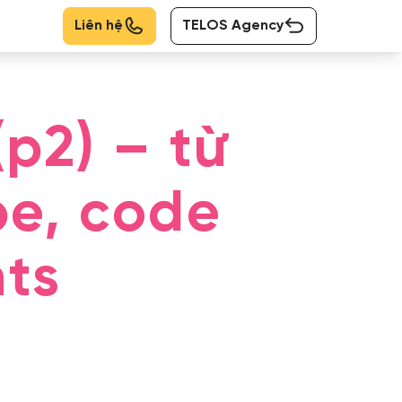
Liên hệ
TELOS Agency
(p2) – từ
pe, code
ts