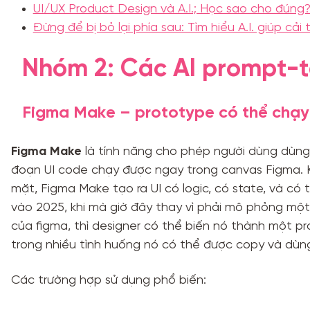
UI/UX Product Design và A.I.; Học sao cho đúng?
Đừng để bị bỏ lại phía sau: Tìm hiểu A.I. giúp cả
Nhóm 2: Các AI prompt-
Figma Make – prototype có thể chạ
Figma Make
là tính năng cho phép người dùng dùng 
đoạn UI code chạy được ngay trong canvas Figma. 
mặt, Figma Make tạo ra UI có logic, có state, và có
vào 2025, khi mà giờ đây thay vì phải mô phỏng một
của figma, thì designer có thể biến nó thành một pro
trong nhiều tình huống nó có thể được copy và dùn
Các trường hợp sử dụng phổ biến: