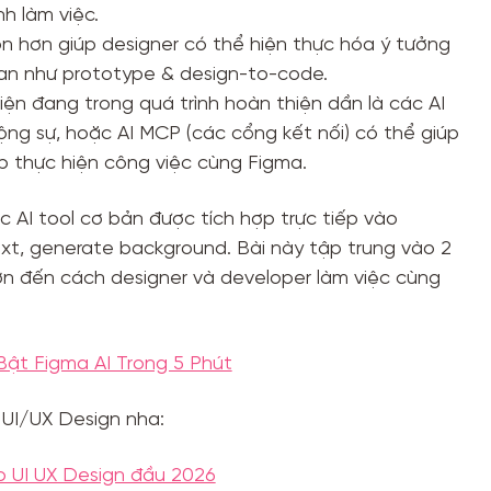
h làm việc.
n hơn giúp designer có thể hiện thực hóa ý tưởng
uan như prototype & design-to-code.
ện đang trong quá trình hoàn thiện dần là các AI
ộng sự, hoặc AI MCP (các cổng kết nối) có thể giúp
ếp thực hiện công việc cùng Figma.
 AI tool cơ bản được tích hợp trực tiếp vào
ext, generate background. Bài này tập trung vào 2
n đến cách designer và developer làm việc cùng
Bật Figma AI Trong 5 Phút
 UI/UX Design nha:
o UI UX Design đầu 2026