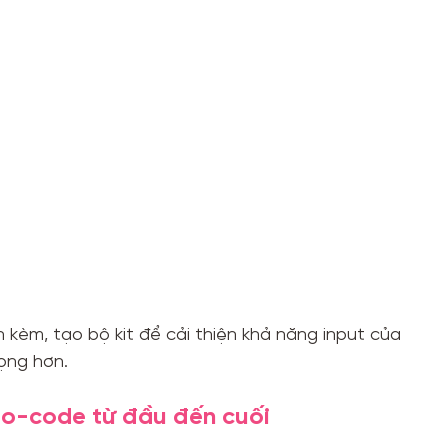
 kèm, tạo bộ kit để cải thiện khả năng input của
ọng hơn.
to-code từ đầu đến cuối