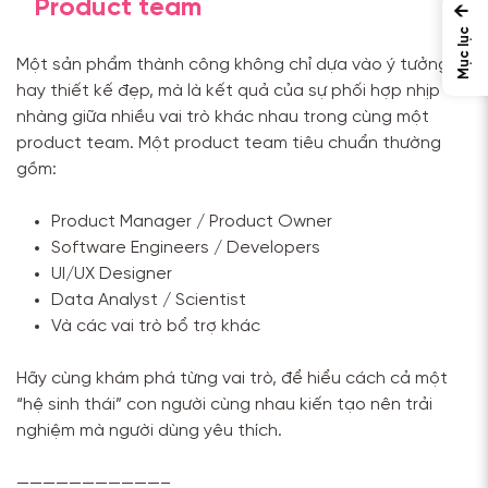
Product team
←
Mục lục
Một sản phẩm thành công không chỉ dựa vào ý tưởng
hay thiết kế đẹp, mà là kết quả của sự phối hợp nhịp
nhàng giữa nhiều vai trò khác nhau trong cùng một
product team. Một product team tiêu chuẩn thường
gồm:
Product Manager / Product Owner
Software Engineers / Developers
UI/UX Designer
Data Analyst / Scientist
Và các vai trò bổ trợ khác
Hãy cùng khám phá từng vai trò, để hiểu cách cả một
“hệ sinh thái” con người cùng nhau kiến tạo nên trải
nghiệm mà người dùng yêu thích.
———————————–