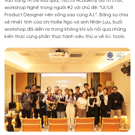
Vào sáng 19/08 vừa qua, TELOS Academy đã tổ chức
workshop Nghề trong người #2 với chủ đề: “UI/UX
Product Designer nên sống sao cùng A.I.”. Bằng sự chia
sẻ nhiệt tình của chị Hollie Ngo và anh Nhân Lưu, buổi
workshop đã diễn ra trong không khí sôi nổi qua những
kiến thức cùng phần thực hành siêu thú vị về A.I. tools.