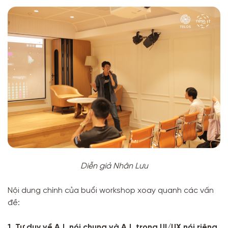
Diễn giả Nhân Lưu
Nội dung chính của buổi workshop xoay quanh các vấn
đề:
1. Tư duy về A.I. nói chung và A.I. trong UI/UX nói riêng