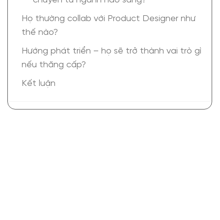
chuyển từ ngành nào sang?
Họ thường collab với Product Designer như
thế nào?
Hướng phát triển – họ sẽ trở thành vai trò gì
nếu thăng cấp?
Kết luận