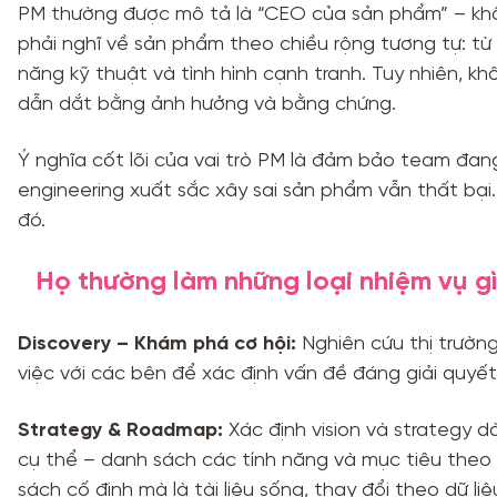
PM thường được mô tả là “CEO của sản phẩm” – khôn
phải nghĩ về sản phẩm theo chiều rộng tương tự: từ
năng kỹ thuật và tình hình cạnh tranh. Tuy nhiên, k
dẫn dắt bằng ảnh hưởng và bằng chứng.
Ý nghĩa cốt lõi của vai trò PM là đảm bảo team đa
engineering xuất sắc xây sai sản phẩm vẫn thất bại.
đó.
Họ thường làm những loại nhiệm vụ g
Discovery – Khám phá cơ hội:
Nghiên cứu thị trường
việc với các bên để xác định vấn đề đáng giải quyết
Strategy & Roadmap:
Xác định vision và strategy 
cụ thể – danh sách các tính năng và mục tiêu the
sách cố định mà là tài liệu sống, thay đổi theo dữ liệ