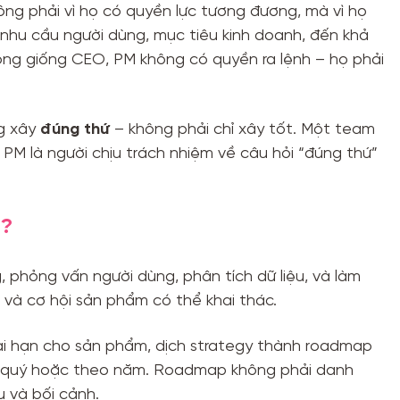
g phải vì họ có quyền lực tương đương, mà vì họ
 nhu cầu người dùng, mục tiêu kinh doanh, đến khả
hông giống CEO, PM không có quyền ra lệnh – họ phải
ng xây
đúng thứ
– không phải chỉ xây tốt. Một team
 PM là người chịu trách nhiệm về câu hỏi “đúng thứ”
ì?
, phỏng vấn người dùng, phân tích dữ liệu, và làm
 và cơ hội sản phẩm có thể khai thác.
dài hạn cho sản phẩm, dịch strategy thành roadmap
o quý hoặc theo năm. Roadmap không phải danh
u và bối cảnh.