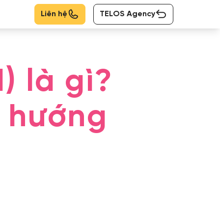
Liên hệ
TELOS Agency
 là gì?
h hướng