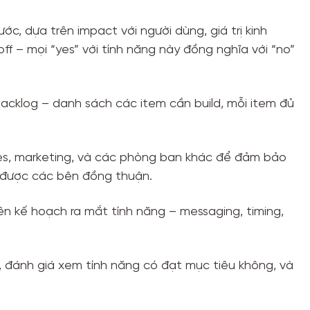
c, dựa trên impact với người dùng, giá trị kinh
off – mọi “yes” với tính năng này đồng nghĩa với “no”
acklog – danh sách các item cần build, mỗi item đủ
ales, marketing, và các phòng ban khác để đảm bảo
được các bên đồng thuận.
ên kế hoạch ra mắt tính năng – messaging, timing,
, đánh giá xem tính năng có đạt mục tiêu không, và