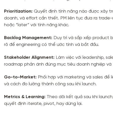
Prioritization:
Quyết định tính năng nào được xây trướ
doanh, và effort cần thiết. PM liên tục đưa ra trade-
hoặc “later” với tính năng khác.
Backlog Management:
Duy trì và sắp xếp product b
rõ để engineering có thể ước tính và bắt đầu.
Stakeholder Alignment:
Làm việc với leadership, s
roadmap phản ánh đúng mục tiêu doanh nghiệp và 
Go-to-Market:
Phối hợp với marketing và sales để l
và cách đo lường thành công sau khi launch.
Metrics & Learning:
Theo dõi kết quả sau khi launch
quyết định iterate, pivot, hay dừng lại.