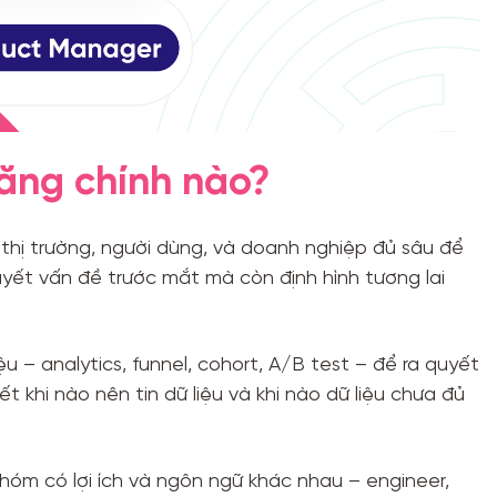
ăng chính nào?
thị trường, người dùng, và doanh nghiệp đủ sâu để
uyết vấn đề trước mắt mà còn định hình tương lai
ệu – analytics, funnel, cohort, A/B test – để ra quyết
ết khi nào nên tin dữ liệu và khi nào dữ liệu chưa đủ
hóm có lợi ích và ngôn ngữ khác nhau – engineer,