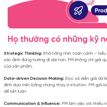
Họ thường có những kỹ n
Strategic Thinking:
Khả năng nhìn toàn cảnh – hiểu 
xác định đúng hướng đi dài hạn. PM không chỉ giải q
của sản phẩm.
Data-driven Decision Making:
Đọc và diễn giải dữ li
định dựa trên bằng chứng thay vì intuition. PM giỏi bi
để kết luận.
Communication & Influence:
PM làm việc với nhiều n