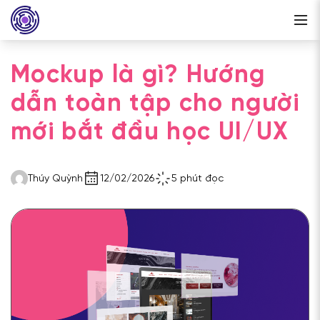
Mockup là gì? Hướng
dẫn toàn tập cho người
mới bắt đầu học UI/UX
Thúy Quỳnh
12/02/2026
5 phút đọc