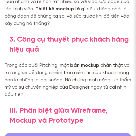
luôn nhanh và rẻ hơn rất nhiều so với việc sửa code của
lập trình viên.
Thiết kế mockup là gì
nếu không phải là
công đoạn để chúng ta sai và sửa trước khi đổ tiền vào
xây dựng hệ thống?
3. Công cụ thuyết phục khách hàng
hiệu quả
Trong các buổi Pitching, một
bản mockup
chân thật và
rõ ràng sẽ dễ dàng chiếm trọn niềm tin của khách hàng
hơn là những lời nói suông. Nó chứng minh năng lực thẩm
mỹ và sự chuyên nghiệp của Designer ngay từ cái nhìn
đầu tiên.
III. Phân biệt giữa Wireframe,
Mockup và Prototype