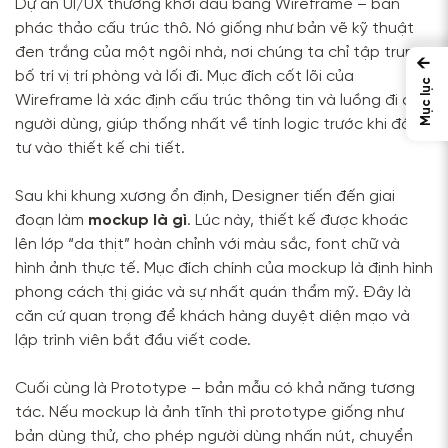
Dự án UI/UX thường khởi đầu bằng Wireframe – bản
phác thảo cấu trúc thô. Nó giống như bản vẽ kỹ thuật
đen trắng của một ngôi nhà, nơi chúng ta chỉ tập trung
←
bố trí vị trí phòng và lối đi. Mục đích cốt lõi của
Mục lục
Wireframe là xác định cấu trúc thông tin và luồng đi của
người dùng, giúp thống nhất về tính logic trước khi đầu
tư vào thiết kế chi tiết.
Sau khi khung xương ổn định, Designer tiến đến giai
đoạn làm
mockup là gì
. Lúc này, thiết kế được khoác
lên lớp “da thịt” hoàn chỉnh với màu sắc, font chữ và
hình ảnh thực tế. Mục đích chính của mockup là định hình
phong cách thị giác và sự nhất quán thẩm mỹ. Đây là
căn cứ quan trọng để khách hàng duyệt diện mạo và
lập trình viên bắt đầu viết code.
Cuối cùng là Prototype – bản mẫu có khả năng tương
tác. Nếu mockup là ảnh tĩnh thì prototype giống như
bản dùng thử, cho phép người dùng nhấn nút, chuyển