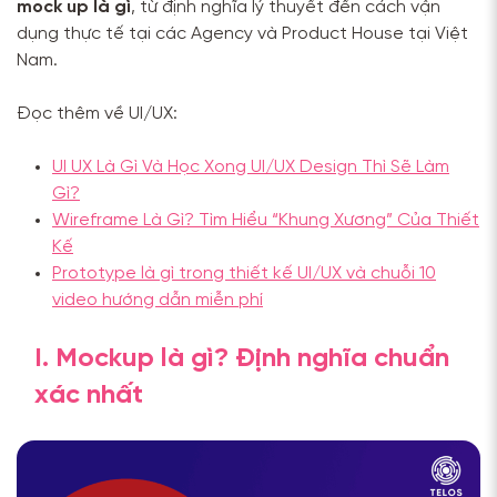
mock up là gì
, từ định nghĩa lý thuyết đến cách vận
dụng thực tế tại các Agency và Product House tại Việt
Nam.
Đọc thêm về UI/UX:
UI UX Là Gì Và Học Xong UI/UX Design Thì Sẽ Làm
Gì?
Wireframe Là Gì? Tìm Hiểu “Khung Xương” Của Thiết
Kế
Prototype là gì trong thiết kế UI/UX và chuỗi 10
video hướng dẫn miễn phí
I. Mockup là gì? Định nghĩa chuẩn
xác nhất