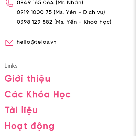
0949 165 064
(Mr. Nhân)
0919 1000 75
(Ms. Yến - Dịch vụ)
0398 129 882
(Ms. Yến - Khoá học)
hello@telos.vn
Links
Giới thiệu
Các Khóa Học
Tài liệu
Hoạt động