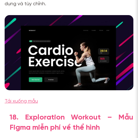
dụng và tùy chỉnh.
Tải xuống mẫu
18. Exploration Workout – Mẫu
Figma miễn phí về thể hình