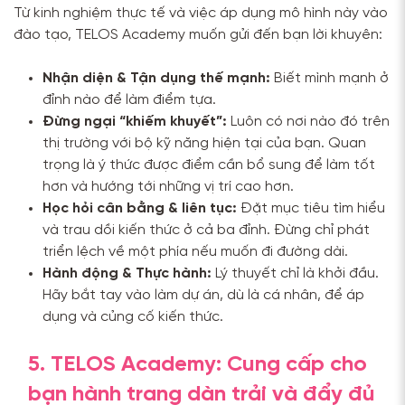
Từ kinh nghiệm thực tế và việc áp dụng mô hình này vào
đào tạo, TELOS Academy muốn gửi đến bạn lời khuyên:
Nhận diện & Tận dụng thế mạnh:
Biết mình mạnh ở
đỉnh nào để làm điểm tựa.
Đừng ngại “khiếm khuyết”:
Luôn có nơi nào đó trên
thị trường với bộ kỹ năng hiện tại của bạn. Quan
trọng là ý thức được điểm cần bổ sung để làm tốt
hơn và hướng tới những vị trí cao hơn.
Học hỏi cân bằng & liên tục:
Đặt mục tiêu tìm hiểu
và trau dồi kiến thức ở cả ba đỉnh. Đừng chỉ phát
triển lệch về một phía nếu muốn đi đường dài.
Hành động & Thực hành:
Lý thuyết chỉ là khởi đầu.
Hãy bắt tay vào làm dự án, dù là cá nhân, để áp
dụng và củng cố kiến thức.
5. TELOS Academy: Cung cấp cho
bạn hành trang dàn trải và đẩy đủ