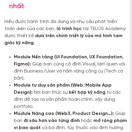
nhất
Hiểu được hành trình đa dạng và nhu cầu phát triển
toàn diện của các bạn,
lộ trình học
tại TELOS Academy
được thiết kế
dựa trên chính triết lý của mô hình tam
giác kỹ năng
:
Module Nền tảng (UI Foundation, UX Foundation,
Figma):
Giúp bạn củng cố đỉnh Visual, làm quen với
đỉnh Business/User và nắm vững công cụ (Tech cơ
bản).
Module tư duy sản phẩm (Web/Mobile App
Design):
Nơi bạn thực sự
kết hợp kỹ năng
từ các
đỉnh để tạo ra sản phẩm hoàn chỉnh, xây dựng
portfolio.
Module Nâng cao (Web3, Product Design…):
Giúp
bạn
đi sâu hơn vào từng đỉnh
hoặc
mở rộng phạm
vi bao quát
cả ba đỉnh, tùy thuộc vào định hướng