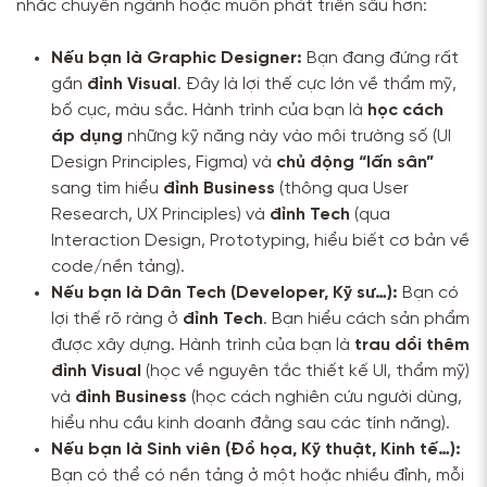
nhắc chuyển ngành hoặc muốn phát triển sâu hơn:
Nếu bạn là Graphic Designer:
Bạn đang đứng rất
gần
đỉnh Visual
. Đây là lợi thế cực lớn về thẩm mỹ,
bố cục, màu sắc. Hành trình của bạn là
học cách
áp dụng
những kỹ năng này vào môi trường số (UI
Design Principles, Figma) và
chủ động “lấn sân”
sang tìm hiểu
đỉnh Business
(thông qua User
Research, UX Principles) và
đỉnh Tech
(qua
Interaction Design, Prototyping, hiểu biết cơ bản về
code/nền tảng).
Nếu bạn là Dân Tech (Developer, Kỹ sư…):
Bạn có
lợi thế rõ ràng ở
đỉnh Tech
. Bạn hiểu cách sản phẩm
được xây dựng. Hành trình của bạn là
trau dồi thêm
đỉnh Visual
(học về nguyên tắc thiết kế UI, thẩm mỹ)
và
đỉnh Business
(học cách nghiên cứu người dùng,
hiểu nhu cầu kinh doanh đằng sau các tính năng).
Nếu bạn là Sinh viên (Đồ họa, Kỹ thuật, Kinh tế…):
Bạn có thể có nền tảng ở một hoặc nhiều đỉnh, mỗi