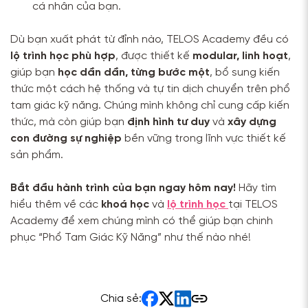
cá nhân của bạn.
Dù bạn xuất phát từ đỉnh nào, TELOS Academy đều có
lộ trình học phù hợp
, được thiết kế
modular, linh hoạt
,
giúp bạn
học dần dần, từng bước một
, bổ sung kiến
thức một cách hệ thống và tự tin dịch chuyển trên phổ
tam giác kỹ năng. Chúng mình không chỉ cung cấp kiến
thức, mà còn giúp bạn
định hình tư duy
và
xây dựng
con đường sự nghiệp
bền vững trong lĩnh vực thiết kế
sản phẩm.
Bắt đầu hành trình của bạn ngay hôm nay!
Hãy tìm
hiểu thêm về các
khoá học
và
lộ trình học
tại TELOS
Academy để xem chúng mình có thể giúp bạn chinh
phục “Phổ Tam Giác Kỹ Năng” như thế nào nhé!
Chia sẻ: