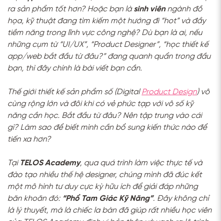
ra sản phẩm tốt hơn? Hoặc bạn là
sinh viên
ngành đồ
họa, kỹ thuật đang tìm kiếm một hướng đi “hot” và đầy
tiềm năng trong lĩnh vực công nghệ? Dù bạn là ai, nếu
những cụm từ “UI/UX”, “Product Designer”, “học thiết kế
app/web bắt đầu từ đâu?” đang quanh quẩn trong đầu
bạn, thì đây chính là bài viết bạn cần.
Thế giới thiết kế sản phẩm số (Digital
Product Design
) vô
cùng rộng lớn và đôi khi có vẻ phức tạp với vô số kỹ
năng cần học. Bắt đầu từ đâu? Nên tập trung vào cái
gì? Làm sao để biết mình cần bổ sung kiến thức nào để
tiến xa hơn?
Tại
TELOS Academy
, qua quá trình làm việc thực tế và
đào tạo nhiều thế hệ designer, chúng mình đã đúc kết
một mô hình tư duy cực kỳ hữu ích để giải đáp những
băn khoăn đó:
“Phổ Tam Giác Kỹ Năng”
. Đây không chỉ
là lý thuyết, mà là chiếc la bàn đã giúp rất nhiều học viên