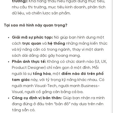
trường):
Khả năng thấu hiểu người dùng mục tiêu,
nhu cầu thị trường, mục tiêu kinh doanh, phân tích
dữ liệu, và chiến lược sản phẩm.
Tại sao mô hình này quan trọng?
Giải mã sự phức tạp:
Nó giúp bạn hình dung một
cách
trực quan
và
hệ thống
những mảng kiến thức
và kỹ năng cần có trong ngành, thay vì một danh
sách dài dằng dặc gây hoang mang.
Phản ánh thực tế:
Không có chức danh nào (UI, UX,
Product Designer) chỉ nằm gọn ở một đỉnh. Mỗi
người là sự
tổng hòa
, một
điểm nào đó trên phổ
tam giác
này, với tỷ trọng kỹ năng khác nhau. Có
người mạnh Visual-Tech, người mạnh Business-
Visual, người cố gắng cân bằng cả ba.
Công cụ định vị bản thân:
Giúp bạn nhận ra mình
đang đứng ở đâu trên “bản đồ” này dựa trên nền
tảng sẵn có.