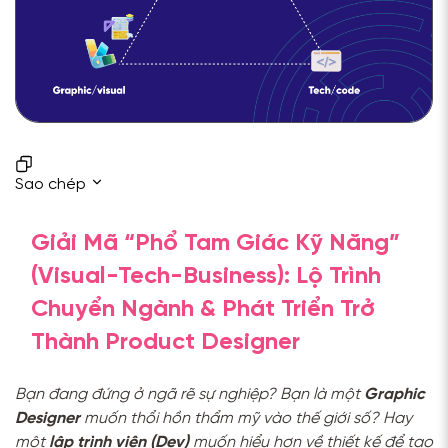
Sao chép
Giải Mã “Phổ Tam Giác Kỹ Năng”
(Visual-Tech-Business): Lộ Trình
Chuyển Ngành & Phát Triển Trở
Thành Product Designer
Bạn đang đứng ở ngã rẽ sự nghiệp? Bạn là một
Graphic
Designer
muốn thổi hồn thẩm mỹ vào thế giới số? Hay
một
lập trình viên (Dev)
muốn hiểu hơn về thiết kế để tạo