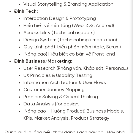
Visual Storytelling & Branding Application
Đỉnh Tech:
Interaction Design & Prototyping
Hiểu biết về nền tảng (Web, iOS, Android)
Accessibility (Technical aspects)
Design System (Technical implementation)
Quy trình phát triển phần mềm (Agile, Scrum)
(Nâng cao) Hiểu biết cơ bản về Front-end
Đỉnh Business/Marketing:
User Research (Phỏng vấn, Khảo sát, Persona…)
UX Principles & Usability Testing
Information Architecture & User Flows
Customer Journey Mapping
Problem Solving & Critical Thinking
Data Analysis (for design)
(Nâng cao – Hướng Product) Business Models,
KPIs, Market Analysis, Product Strategy
Đừng quá lo lắng nếu thấy danh sách này dài! Hãy nhớ,