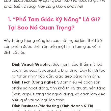
của TELOS Academy định vị bản thân và vạch ra lộ trình
phát triển rõ ràng. Hãy cùng khám phá nhé!
1. “Phổ Tam Giác Kỹ Năng” Là Gì?
Tại Sao Nó Quan Trọng?
Hãy tưởng tượng năng lực của một người làm thiết kế
sản phẩm được thể hiện trên một hình tam giác với 3
đỉnh cốt lõi:
Đỉnh Visual/Graphic:
Sức mạnh của thẩm mỹ, bố
cục, màu sắc, typography, branding. Đây là nơi tạo
ra “phần nhìn” hấp dẫn, giao tiếp bằng hình ảnh.
Đỉnh Tech (Công nghệ):
Sự am hiểu về cách sản
phẩm số hoạt động, tính khả thi kỹ thuật, nền tảng
(web, app), tương tác người dùng, và cách làm việc
hiệu quả với đội ngũ lập trình.
Đỉnh Business/Marketing (Kinh doanh & Thị