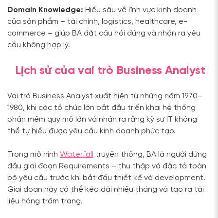
Domain Knowledge:
Hiểu sâu về lĩnh vực kinh doanh
của sản phẩm – tài chính, logistics, healthcare, e-
commerce – giúp BA đặt câu hỏi đúng và nhận ra yêu
cầu không hợp lý.
Lịch sử của vai trò Business Analyst
Vai trò Business Analyst xuất hiện từ những năm 1970–
1980, khi các tổ chức lớn bắt đầu triển khai hệ thống
phần mềm quy mô lớn và nhận ra rằng kỹ sư IT không
thể tự hiểu được yêu cầu kinh doanh phức tạp.
Trong mô hình
Waterfall
truyền thống, BA là người đứng
đầu giai đoạn Requirements – thu thập và đặc tả toàn
bộ yêu cầu trước khi bắt đầu thiết kế và development.
Giai đoạn này có thể kéo dài nhiều tháng và tạo ra tài
liệu hàng trăm trang.