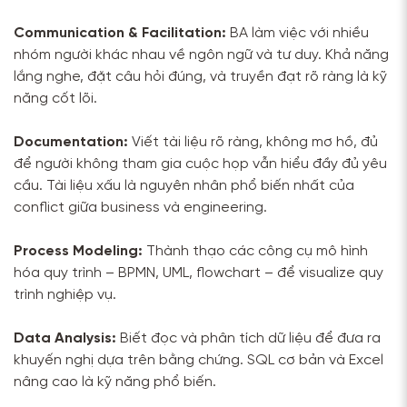
Communication & Facilitation:
BA làm việc với nhiều
nhóm người khác nhau về ngôn ngữ và tư duy. Khả năng
lắng nghe, đặt câu hỏi đúng, và truyền đạt rõ ràng là kỹ
năng cốt lõi.
Documentation:
Viết tài liệu rõ ràng, không mơ hồ, đủ
để người không tham gia cuộc họp vẫn hiểu đầy đủ yêu
cầu. Tài liệu xấu là nguyên nhân phổ biến nhất của
conflict giữa business và engineering.
Process Modeling:
Thành thạo các công cụ mô hình
hóa quy trình – BPMN, UML, flowchart – để visualize quy
trình nghiệp vụ.
Data Analysis:
Biết đọc và phân tích dữ liệu để đưa ra
khuyến nghị dựa trên bằng chứng. SQL cơ bản và Excel
nâng cao là kỹ năng phổ biến.