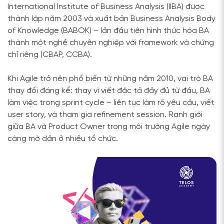
International Institute of Business Analysis (IIBA) được
thành lập năm 2003 và xuất bản Business Analysis Body
of Knowledge (BABOK) – lần đầu tiên hình thức hóa BA
thành một nghề chuyên nghiệp với framework và chứng
chỉ riêng (CBAP, CCBA).
Khi Agile trở nên phổ biến từ những năm 2010, vai trò BA
thay đổi đáng kể: thay vì viết đặc tả đầy đủ từ đầu, BA
làm việc trong sprint cycle – liên tục làm rõ yêu cầu, viết
user story, và tham gia refinement session. Ranh giới
giữa BA và Product Owner trong môi trường Agile ngày
càng mờ dần ở nhiều tổ chức.