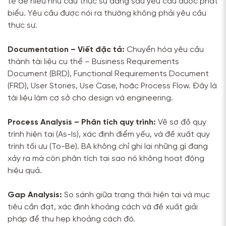
tế để hiểu nhu cầu thực sự đằng sau yêu cầu được phát
biểu. Yêu cầu được nói ra thường không phải yêu cầu
thực sự.
Documentation – Viết đặc tả:
Chuyển hóa yêu cầu
thành tài liệu cụ thể – Business Requirements
Document (BRD), Functional Requirements Document
(FRD), User Stories, Use Case, hoặc Process Flow. Đây là
tài liệu làm cơ sở cho design và engineering.
Process Analysis – Phân tích quy trình:
Vẽ sơ đồ quy
trình hiện tại (As-Is), xác định điểm yếu, và đề xuất quy
trình tối ưu (To-Be). BA không chỉ ghi lại những gì đang
xảy ra mà còn phân tích tại sao nó không hoạt động
hiệu quả.
Gap Analysis:
So sánh giữa trạng thái hiện tại và mục
tiêu cần đạt, xác định khoảng cách và đề xuất giải
pháp để thu hẹp khoảng cách đó.