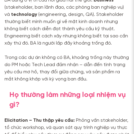
BA đứng ở vị trí cầu nối giữa hai thế giới:
business
(stakeholder, ban lãnh đạo, các phòng ban nghiệp vụ)
và
technology
(engineering, design, QA). Stakeholder
thường biết mình muốn gì về mặt kinh doanh nhưng
không biết cách diễn đạt thành yêu cầu kỹ thuật.
Engineering biết cách xây nhưng không biết tại sao cần
xây thứ đó. BA là người lấp đầy khoảng trống đó.
Trong các dự án không có BA, khoảng trống này thường
do PM hoặc Tech Lead đảm nhận – dẫn đến tình trạng
yêu cầu mơ hồ, thay đổi giữa chừng, và sản phẩm ra
mắt không khớp với kỳ vọng ban đầu.
Họ thường làm những loại nhiệm vụ
gì?
Elicitation – Thu thập yêu cầu:
Phỏng vấn stakeholder,
tổ chức workshop, và quan sát quy trình nghiệp vụ thực