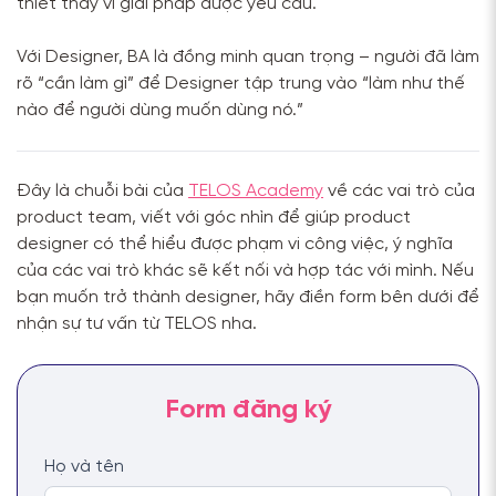
thiết thay vì giải pháp được yêu cầu.
Với Designer, BA là đồng minh quan trọng – người đã làm
rõ “cần làm gì” để Designer tập trung vào “làm như thế
nào để người dùng muốn dùng nó.”
Đây là chuỗi bài của
TELOS Academy
về các vai trò của
product team, viết với góc nhìn để giúp product
designer có thể hiểu được phạm vi công việc, ý nghĩa
của các vai trò khác sẽ kết nối và hợp tác với mình. Nếu
bạn muốn trở thành designer, hãy điền form bên dưới để
nhận sự tư vấn từ TELOS nha.
Họ và tên