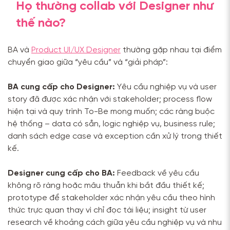
Họ thường collab với Designer như
thế nào?
BA và
Product UI/UX Designer
thường gặp nhau tại điểm
chuyển giao giữa “yêu cầu” và “giải pháp”:
BA cung cấp cho Designer:
Yêu cầu nghiệp vụ và user
story đã được xác nhận với stakeholder; process flow
hiện tại và quy trình To-Be mong muốn; các ràng buộc
hệ thống – data có sẵn, logic nghiệp vụ, business rule;
danh sách edge case và exception cần xử lý trong thiết
kế.
Designer cung cấp cho BA:
Feedback về yêu cầu
không rõ ràng hoặc mâu thuẫn khi bắt đầu thiết kế;
prototype để stakeholder xác nhận yêu cầu theo hình
thức trực quan thay vì chỉ đọc tài liệu; insight từ user
research về khoảng cách giữa yêu cầu nghiệp vụ và nhu