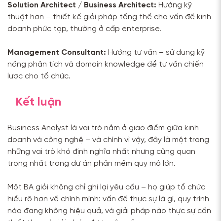
Solution Architect / Business Architect:
Hướng kỹ
thuật hơn – thiết kế giải pháp tổng thể cho vấn đề kinh
doanh phức tạp, thường ở cấp enterprise.
Management Consultant:
Hướng tư vấn – sử dụng kỹ
năng phân tích và domain knowledge để tư vấn chiến
lược cho tổ chức.
Kết luận
Business Analyst là vai trò nằm ở giao điểm giữa kinh
doanh và công nghệ – và chính vì vậy, đây là một trong
những vai trò khó định nghĩa nhất nhưng cũng quan
trọng nhất trong dự án phần mềm quy mô lớn.
Một BA giỏi không chỉ ghi lại yêu cầu – họ giúp tổ chức
hiểu rõ hơn về chính mình: vấn đề thực sự là gì, quy trình
nào đang không hiệu quả, và giải pháp nào thực sự cần