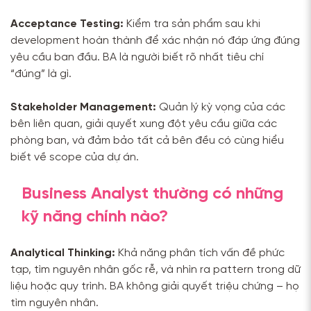
Acceptance Testing:
Kiểm tra sản phẩm sau khi
development hoàn thành để xác nhận nó đáp ứng đúng
yêu cầu ban đầu. BA là người biết rõ nhất tiêu chí
“đúng” là gì.
Stakeholder Management:
Quản lý kỳ vọng của các
bên liên quan, giải quyết xung đột yêu cầu giữa các
phòng ban, và đảm bảo tất cả bên đều có cùng hiểu
biết về scope của dự án.
Business Analyst thường có những
kỹ năng chính nào?
Analytical Thinking:
Khả năng phân tích vấn đề phức
tạp, tìm nguyên nhân gốc rễ, và nhìn ra pattern trong dữ
liệu hoặc quy trình. BA không giải quyết triệu chứng – họ
tìm nguyên nhân.